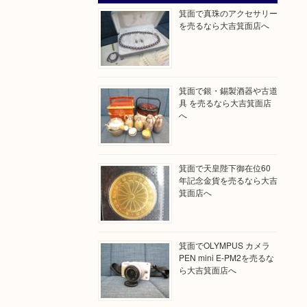
箕面で真珠のアクセサリー
を売るなら大吉箕面店へ
箕面で銀・錫製酒器や古道
具 を売るなら大吉箕面店
へ
箕面で天皇陛下御在位60
年記念金貨を売るなら大吉
箕面店へ
箕面でOLYMPUS カメラ
PEN mini E-PM2を売るな
ら大吉箕面店へ