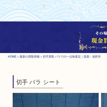
HOME
>
最新の買取情報
>
切手買取 バラでの一点毎査定｜箕面・池田市
切手 バラ シート