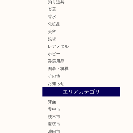
釣り道具
楽器
香水
化粧品
美容
銀貨
レアメタル
ホビー
乗馬用品
囲碁・将棋
その他
お知らせ
エリアカテゴリ
箕面
豊中市
茨木市
宝塚市
池田市