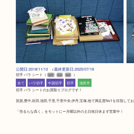
公開日:2018/11/13 <最終更新日:2025/07/19
切手 バラ シート
（
）
切手
N/A
N/A
全て
バラ切手
中国切手
切手
池田市
切手 バラ シートのお買取りブログです！
箕面,豊中,吹田,池田,千里,千里中央,伊丹,宝塚,他で満足度No1を目指し
「売るらな高く」をモットにー月曜以外の土日祝日休まず営業中！