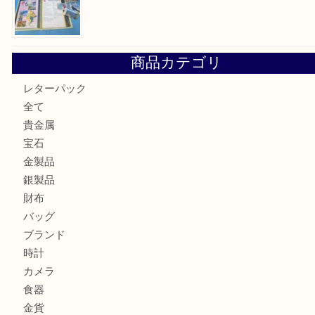
箕面で真珠のアクセサリーを売るなら大吉箕面店へ
箕面で銀・錫製酒器や古道具 を売るなら大吉箕面店へ
箕面で天皇陛下御在位60年記念金貨を売るなら大吉箕面店
箕面でOLYMPUS カメラ PEN mini E-PM2を売るなら大