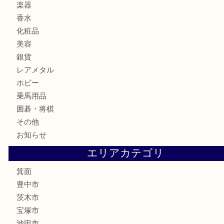
カメラ
食器
金貨
記念メダル
古銭
お酒
切手
金券・商品券
鉄道模型
テレホンカード
株主優待券
ハガキ
骨董品
古美術品
家電
喫煙具