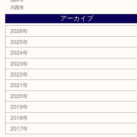
電動工具
お線香
文房具
釣り道具
楽器
香水
化粧品
美容
銀貨
レアメタル
ホビー
乗馬用品
囲碁・将棋
その他
お知らせ