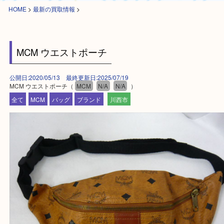
HOME
>
最新の買取情報
>
MCM ウエストポーチ
公開日:2020/05/13 最終更新日:2025/07/19
MCM ウエストポーチ（
MCM
N/A
N/A
）
全て
MCM
バッグ
ブランド
川西市