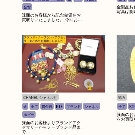
金製品お
金貨
写真は腕
箕面のお客様から記念金貨をお
買取りいたしました。 今回お…
CHANEL シャネル他
徳力
金
全て
貴金属
K18
ブランド
シャネル
全て
K2
箕面のお
ホビー
をお買取
箕面のお客様よりブランドアク
セサリーからノーブランド品ま
で…