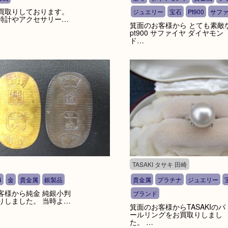
買取りしております。
ジュエリー
宝石
Pt900
サフ
時計やアクセサリー…
箕面のお客様から とても素敵
pt900 サファイヤ ダイヤモン
ド…
TASAKI タサキ 田崎
4
金
貴金属
銀製品
貴金属
プラチナ
ジュエリー
客様から純金 純銀小判
ブランド
りしました。 当時よ…
箕面のお客様からTASAKIのパ
ールリングをお買取りしまし
た。 …