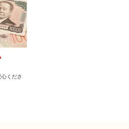
い
安心くださ