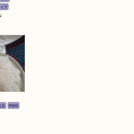
ァイア
な
宝石
Pt900