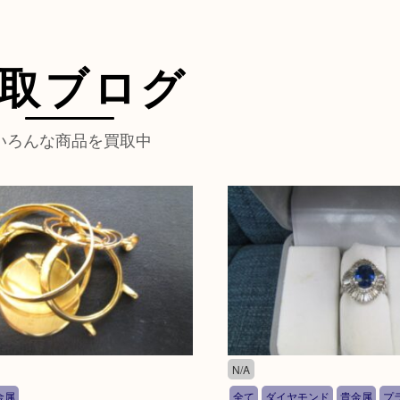
取ブログ
いろんな商品を買取中
N/A
金属
全て
ダイヤモンド
貴金属
プ