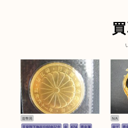
買
造幣局
N/A
天皇陛下御在位60年記念
金
K24
貴金属
全て
貴