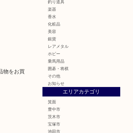
釣り道具
楽器
香水
化粧品
美容
銀貨
レアメタル
ホビー
乗馬用品
囲碁・将棋
品物をお買
その他
お知らせ
エリアカテゴリ
箕面
豊中市
茨木市
宝塚市
池田市