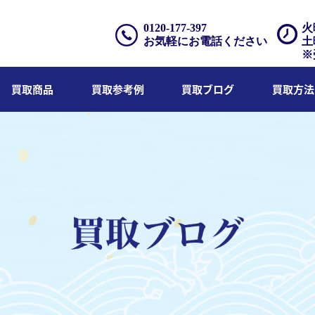
0120-177-397
火
お気軽にお電話ください
土
※
買取商品
買取参考例
買取ブログ
買取方法