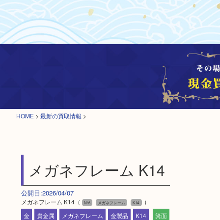
HOME
>
最新の買取情報
>
メガネフレーム K14
公開日:2026/04/07
メガネフレーム K14（
）
N/A
メガネフレーム
K14
金
貴金属
メガネフレーム
金製品
K14
箕面