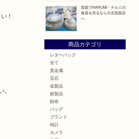
箕面でNARUMI・ナルミの
食器を売るなら大吉箕面店
さい！
へ
商品カテゴリ
レターパック
全て
貴金属
宝石
金製品
い。
銀製品
財布
バッグ
ブランド
時計
カメラ