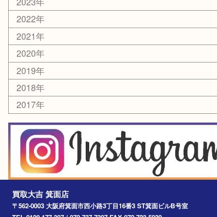
銀貨
レアメタル
ホビー
乗馬用品
囲碁・将棋
その他
お知らせ
エリアカテゴリ
箕面
豊中市
茨木市
宝塚市
池田市
川西市