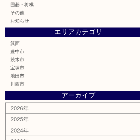
金券・商品券
鉄道模型
テレホンカード
株主優待券
ハガキ
骨董品
古美術品
家電
喫煙具
電動工具
お線香
文房具
釣り道具
楽器
香水
化粧品
美容