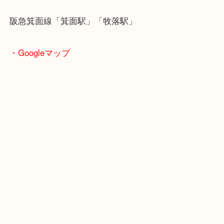
・ご注意ください
商品によってはお買い取りしていない店舗もござい
あらかじめご了承くださいませ。
・最寄り駅のご案内
阪急箕面線「箕面駅」「牧落駅」
・Googleマップ