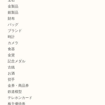
箕面で天皇陛下御在位60年記念金貨を売るなら大吉箕面店
箕面でOLYMPUS カメラ PEN mini E-PM2を売るなら大
箕面で未使用の切手やテレホンカードを売るなら大吉箕面
商品カテゴリ
レターパック