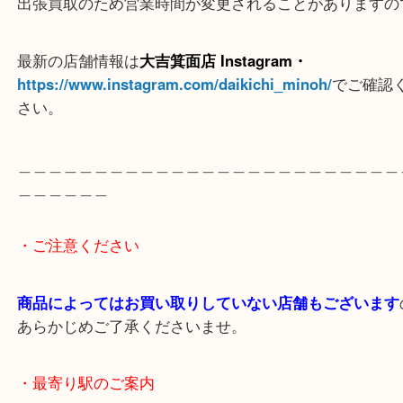
※ご注意
（ご来店予定のお客様へ
）
出張買取のため営業時間が変更されることがありま
最新の店舗情報は
大吉箕面店 Instagram・
https://www.instagram.com/daikichi_minoh/
でご
さい。
＿＿＿＿＿＿＿＿＿＿＿＿＿＿＿＿＿＿＿＿＿＿＿
＿＿＿＿＿＿