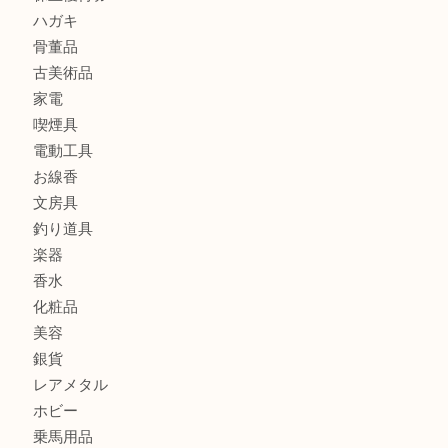
全て
貴金属
宝石
金製品
銀製品
財布
バッグ
ブランド
時計
カメラ
食器
金貨
記念メダル
古銭
お酒
切手