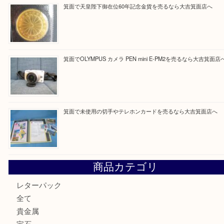
Facebook
Twitter
Line
買取ブログ検索
最近の投稿
箕面で真珠のアクセサリーを売るなら大吉箕面店へ
箕面で銀・錫製酒器や古道具 を売るなら大吉箕面店へ