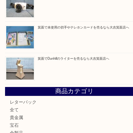
Facebook
Twitter
Line
買取ブログ検索
最近の投稿
箕面で銀・錫製酒器や古道具 を売るなら大吉箕面店へ
箕面で天皇陛下御在位60年記念金貨を売るなら大吉箕面店