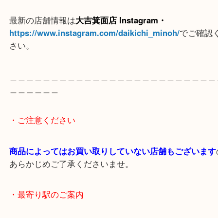
※ご注意
（ご来店予定のお客様へ
）
出張買取のため営業時間が変更されることがありま
最新の店舗情報は
大吉箕面店 Instagram・
https://www.instagram.com/daikichi_minoh/
でご
さい。
＿＿＿＿＿＿＿＿＿＿＿＿＿＿＿＿＿＿＿＿＿＿＿
＿＿＿＿＿＿
・ご注意ください