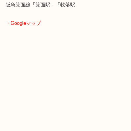
商品によってはお買い取りしていない店舗もござい
あらかじめご了承くださいませ。
・最寄り駅のご案内
阪急箕面線「箕面駅」「牧落駅」
・Googleマップ