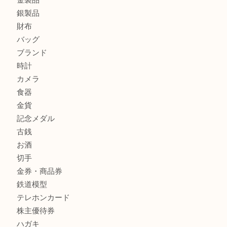
箕面でOLYMPUS カメラ PEN mini E-PM2を売るなら大
箕面で未使用の切手やテレホンカードを売るなら大吉箕面
箕面でDunhillのライターを売るなら大吉箕面店へ
商品カテゴリ
レターパック
全て