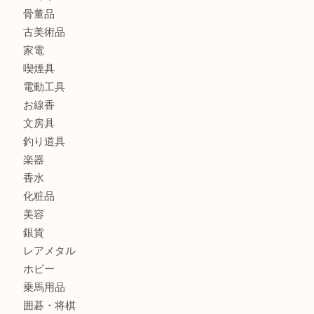
貴金属
宝石
金製品
銀製品
財布
バッグ
ブランド
時計
カメラ
食器
金貨
記念メダル
古銭
お酒
切手
金券・商品券