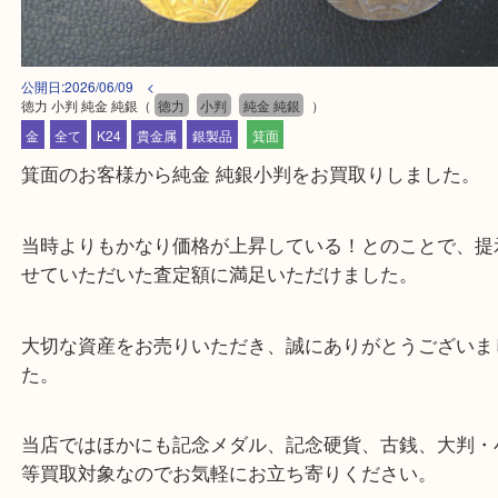
公開日:2026/06/09 <
徳力 小判 純金 純銀
（
徳力
小判
純金 純銀
）
金
全て
K24
貴金属
銀製品
箕面
箕面のお客様から純金 純銀小判をお買取りしました
当時よりもかなり価格が上昇している！とのことで
せていただいた査定額に満足いただけました。
大切な資産をお売りいただき、誠にありがとうござ