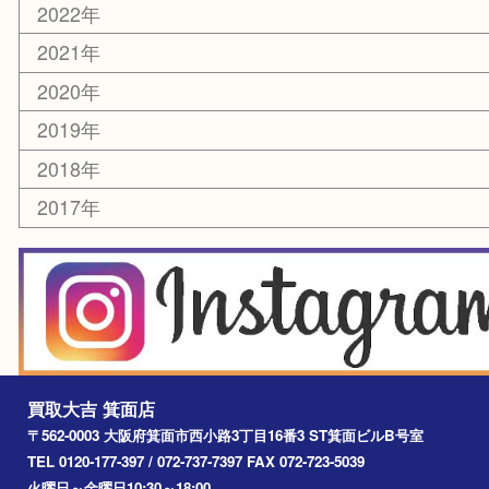
レアメタル
ホビー
乗馬用品
囲碁・将棋
その他
お知らせ
エリアカテゴリ
箕面
豊中市
茨木市
宝塚市
池田市
川西市
アーカイブ