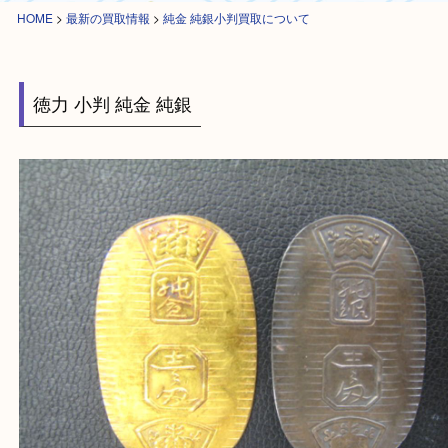
HOME
>
最新の買取情報
>
純金 純銀小判買取について
徳力 小判 純金 純銀