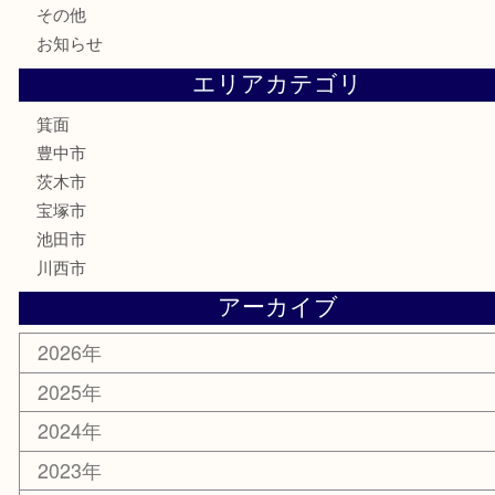
鉄道模型
テレホンカード
株主優待券
ハガキ
骨董品
古美術品
家電
喫煙具
電動工具
お線香
文房具
釣り道具
楽器
香水
化粧品
美容
銀貨