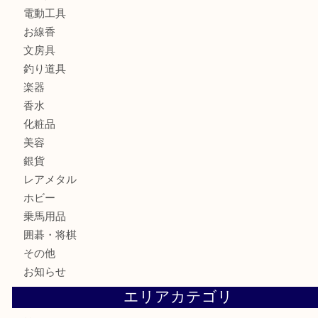
銀製品
財布
バッグ
ブランド
時計
カメラ
食器
金貨
記念メダル
古銭
お酒
切手
金券・商品券
鉄道模型
テレホンカード
株主優待券