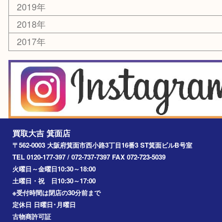
乗馬用品
囲碁・将棋
その他
お知らせ
エリアカテゴリ
箕面
豊中市
茨木市
宝塚市
池田市
川西市
アーカイブ
2026年
2025年