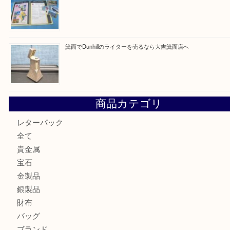
買取ブログ検索
最近の投稿
箕面で銀・錫製酒器や古道具 を売るなら大吉箕面店へ
箕面で天皇陛下御在位60年記念金貨を売るなら大吉箕面店
箕面でOLYMPUS カメラ PEN mini E-PM2を売るなら大