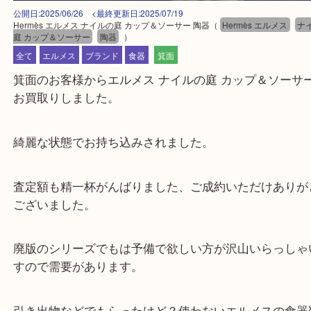
公開日:2025/06/26 <最終更新日:2025/07/19
Hermès エルメス ナイルの庭 カップ＆ソーサー 陶器
（
Hermès エルメス
庭 カップ＆ソーサー
陶器
）
全て
エルメス
ブランド
食器
箕面
箕面のお客様からエルメス ナイルの庭 カップ＆ソ
お買取りしました。
綺麗な状態でお持ち込みされました。
査定額も精一杯がんばりました、ご成約いただけあ