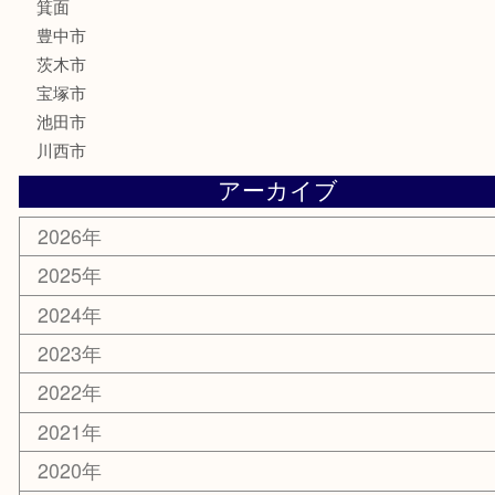
ハガキ
骨董品
古美術品
家電
喫煙具
電動工具
お線香
文房具
釣り道具
楽器
香水
化粧品
美容
銀貨
レアメタル
ホビー