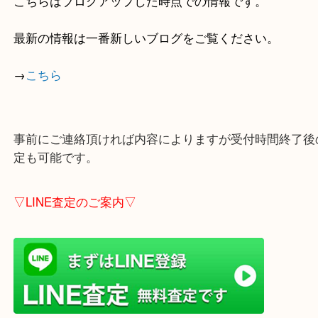
しています！
全国1,100店舗以上で展開中の買取大吉！
店舗の裏にコインパーキングがありますのでお車で
も大歓迎！
※ご成約のお客様は（金券は
5,000円以上）無料駐
しします。
こちらはブログアップした時点での情報です。
最新の情報は一番新しいブログをご覧ください。
→
こちら