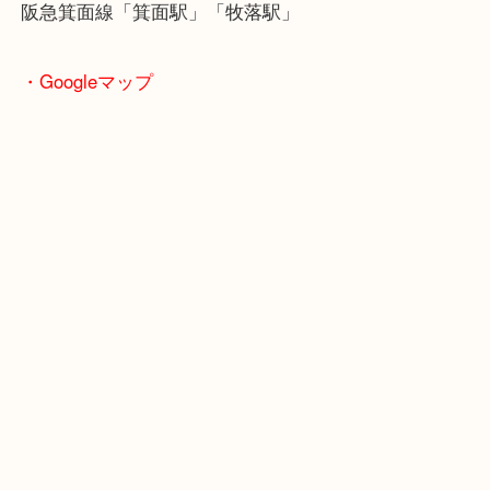
商品によってはお買い取りしていない店舗もござい
あらかじめご了承くださいませ。
・最寄り駅のご案内
阪急箕面線「箕面駅」「牧落駅」
・Googleマップ