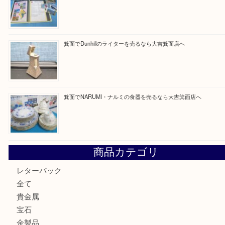
買取ブログ検索
最近の投稿
箕面で天皇陛下御在位60年記念金貨を売るなら大吉箕面店
箕面でOLYMPUS カメラ PEN mini E-PM2を売るなら大