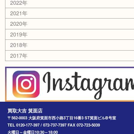
レアメタル
ホビー
乗馬用品
囲碁・将棋
その他
お知らせ
エリアカテゴリ
箕面
豊中市
茨木市
宝塚市
池田市
川西市
アーカイブ