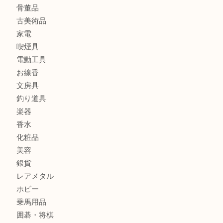
宝石
金製品
銀製品
財布
バッグ
ブランド
時計
カメラ
食器
金貨
記念メダル
古銭
お酒
切手
金券・商品券
鉄道模型