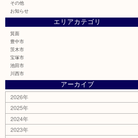
テレホンカード
株主優待券
ハガキ
骨董品
古美術品
家電
喫煙具
電動工具
お線香
文房具
釣り道具
楽器
香水
化粧品
美容
銀貨