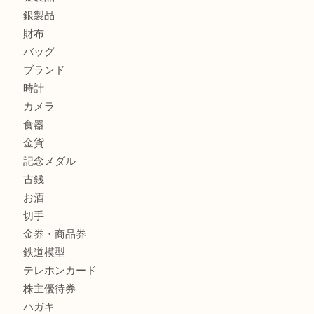
箕面で未使用の切手やテレホンカードを売るなら大吉箕面
箕面でDunhillのライターを売るなら大吉箕面店へ
箕面でNARUMI・ナルミの食器を売るなら大吉箕面店へ
商品カテゴリ
レターパック
全て
貴金属