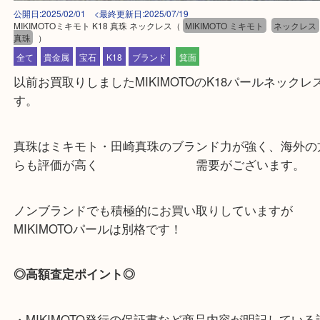
公開日:2025/02/01 <最終更新日:2025/07/19
MIKIMOTOミキモト K18 真珠 ネックレス
（
MIKIMOTO ミキモト
ネッ
真珠
）
全て
貴金属
宝石
K18
ブランド
箕面
以前お買取りしましたMIKIMOTOのK18パールネッ
す。
真珠はミキモト・田崎真珠のブランド力が強く、海
らも評価が高く 需要がございます