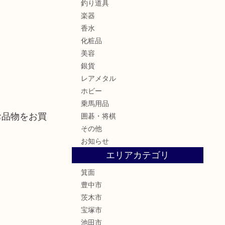
釣り道具
楽器
香水
化粧品
美容
銀貨
レアメタル
ホビー
乗馬用品
お品物をお買
囲碁・将棋
その他
お知らせ
エリアカテゴリ
箕面
豊中市
茨木市
宝塚市
池田市