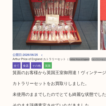
公開日:2026/06/25 <
Arthur Price of England カトラリーセット
（
Arthur Price of England
カトラリーセッ
全て
食器
その他
箕面
箕面のお客様から英国王室御用達！ヴィンテージのArthur 
カトラリーセットをお買取りしました。
未使用のままでしたのでとても綺麗な状態でし
そのまま評価査定させていただきました。