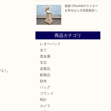
箕面でDunhillのライター
を売るなら大吉箕面店へ
商品カテゴリ
レターパック
全て
貴金属
宝石
金製品
さい。
銀製品
財布
バッグ
ブランド
時計
カメラ