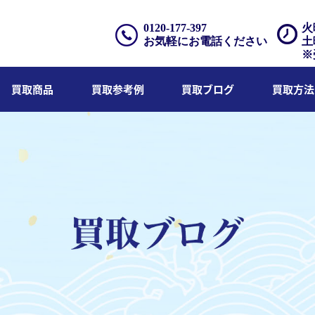
0120-177-397
火
お気軽にお電話ください
土
※
買取商品
買取参考例
買取ブログ
買取方法