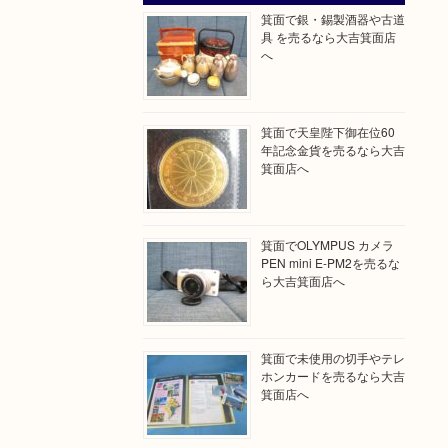
箕面で銀・錫製酒器や古道
具 を売るなら大吉箕面店
へ
箕面で天皇陛下御在位60
年記念金貨を売るなら大吉
箕面店へ
箕面でOLYMPUS カメラ
PEN mini E-PM2を売るな
ら大吉箕面店へ
箕面で未使用の切手やテレ
ホンカードを売るなら大吉
箕面店へ