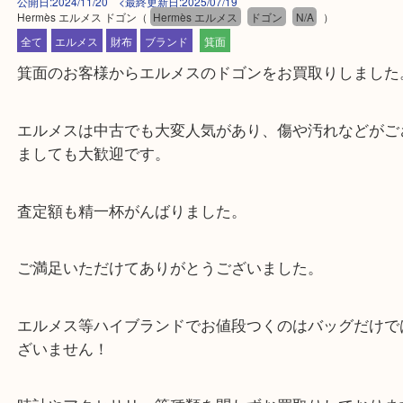
公開日:2024/11/20 <最終更新日:2025/07/19
Hermès エルメス ドゴン
（
Hermès エルメス
ドゴン
N/A
）
全て
エルメス
財布
ブランド
箕面
箕面のお客様からエルメスのドゴンをお買取りしま
エルメスは中古でも大変人気があり、傷や汚れなど
ましても大歓迎です。
査定額も精一杯がんばりました。