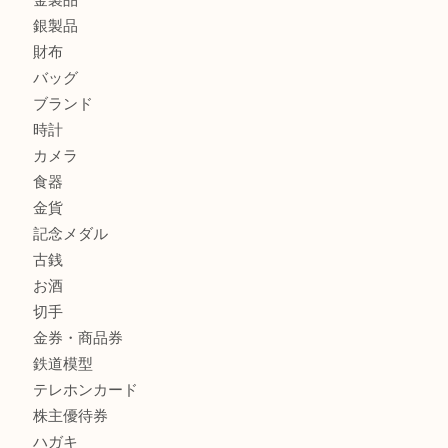
箕面で天皇陛下御在位60年記念金貨を売るなら大吉箕面店
箕面でOLYMPUS カメラ PEN mini E-PM2を売るなら大
箕面で未使用の切手やテレホンカードを売るなら大吉箕面
商品カテゴリ
レターパック