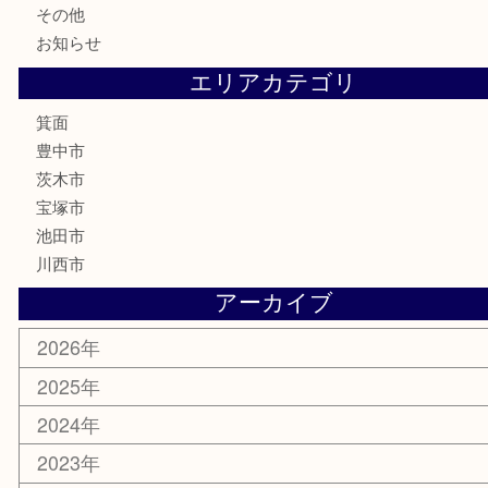
金券・商品券
鉄道模型
テレホンカード
株主優待券
ハガキ
骨董品
古美術品
家電
喫煙具
電動工具
お線香
文房具
釣り道具
楽器
香水
化粧品