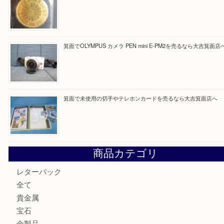
Facebook
Twitter
Line
買取ブログ検索
最近の投稿
箕面で真珠のアクセサリーを売るなら大吉箕面店へ
箕面で銀・錫製酒器や古道具 を売るなら大吉箕面店へ