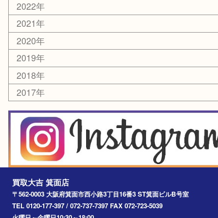
美容
銀貨
レアメタル
ホビー
乗馬用品
囲碁・将棋
その他
お知らせ
エリアカテゴリ
箕面
豊中市
茨木市
宝塚市
池田市
川西市