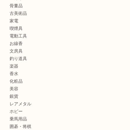
全て
貴金属
宝石
金製品
銀製品
財布
バッグ
ブランド
時計
カメラ
食器
金貨
記念メダル
古銭
お酒
切手