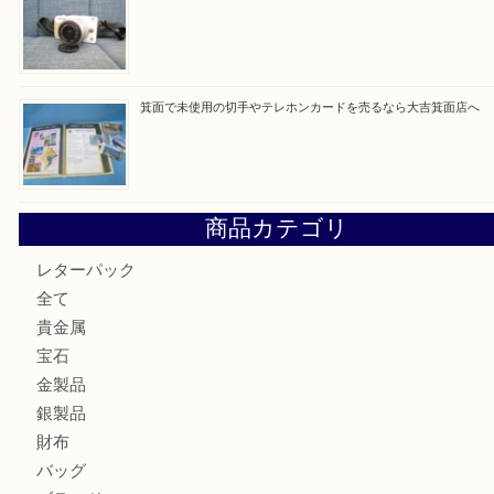
買取ブログ検索
最近の投稿
箕面で真珠のアクセサリーを売るなら大吉箕面店へ
箕面で銀・錫製酒器や古道具 を売るなら大吉箕面店へ
箕面で天皇陛下御在位60年記念金貨を売るなら大吉箕面店