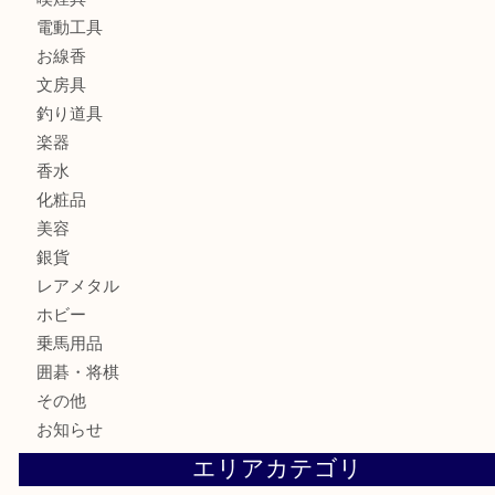
金製品
銀製品
財布
バッグ
ブランド
時計
カメラ
食器
金貨
記念メダル
古銭
お酒
切手
金券・商品券
鉄道模型
テレホンカード