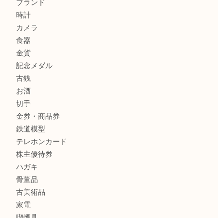
箕面でOLYMPUS カメラ PEN mini E-PM2を売るなら大
箕面で未使用の切手やテレホンカードを売るなら大吉箕面
商品カテゴリ
レターパック
全て
貴金属
宝石