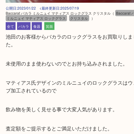
公開日:2023/01/22 <最終更新日:2025/07/19
Baccarat バカラ ミルニュイ マティアス ロックグラス クリスタル
（
Bac
ミルニュイ マティアス ロックグラス
クリスタル
）
全て
バカラ
食器
箕面
池田のお客様からバカラのロックグラスをお買取り
た。
未使用のまま使わないのでとお持ち込みされました
マティアス氏デザインのミルニュイのロックグラス