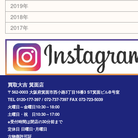
ホビー
乗馬用品
囲碁・将棋
その他
お知らせ
エリアカテゴリ
箕面
豊中市
茨木市
宝塚市
池田市
川西市
アーカイブ
2026年