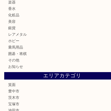
カメラ
食器
金貨
記念メダル
古銭
お酒
切手
金券・商品券
鉄道模型
テレホンカード
株主優待券
ハガキ
骨董品
古美術品
家電
喫煙具