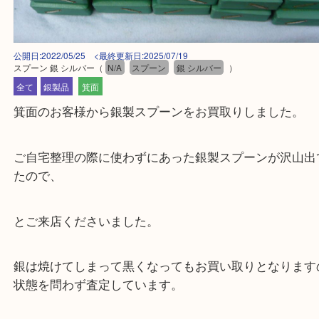
公開日:2022/05/25 <最終更新日:2025/07/19
スプーン 銀 シルバー
（
N/A
スプーン
銀 シルバー
）
全て
銀製品
箕面
箕面のお客様から銀製スプーンをお買取りしました
ご自宅整理の際に使わずにあった銀製スプーンが沢
たので、
とご来店くださいました。