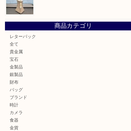
箕面で銀・錫製酒器や古道具 を売るなら大吉箕面店へ
箕面で天皇陛下御在位60年記念金貨を売るなら大吉箕面店
箕面でOLYMPUS カメラ PEN mini E-PM2を売るなら大
箕面で未使用の切手やテレホンカードを売るなら大吉箕面