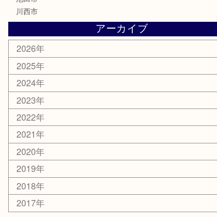
電動工具
お線香
文房具
釣り道具
楽器
香水
化粧品
美容
銀貨
レアメタル
ホビー
乗馬用品
囲碁・将棋
その他
お知らせ