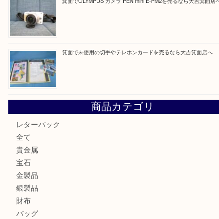
買取ブログ検索
最近の投稿
箕面で真珠のアクセサリーを売るなら大吉箕面店へ
箕面で銀・錫製酒器や古道具 を売るなら大吉箕面店へ
箕面で天皇陛下御在位60年記念金貨を売るなら大吉箕面店