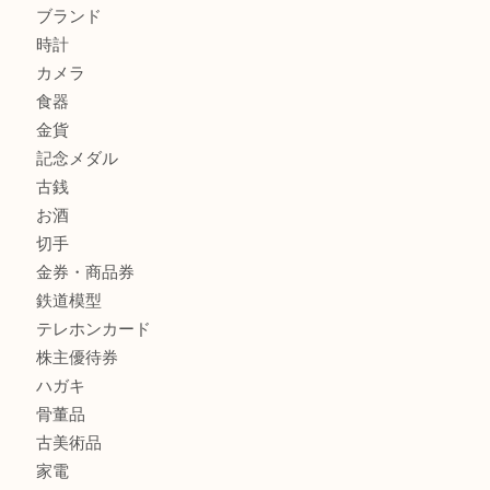
箕面でOLYMPUS カメラ PEN mini E-PM2を売るなら大
箕面で未使用の切手やテレホンカードを売るなら大吉箕面
商品カテゴリ
レターパック
全て
貴金属
宝石
金製品