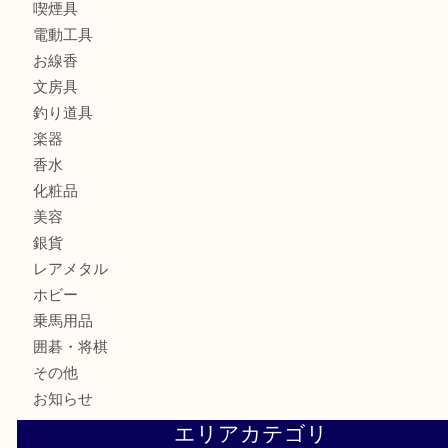
銀製品
財布
バッグ
ブランド
時計
カメラ
食器
金貨
記念メダル
古銭
お酒
切手
金券・商品券
鉄道模型
テレホンカード
株主優待券