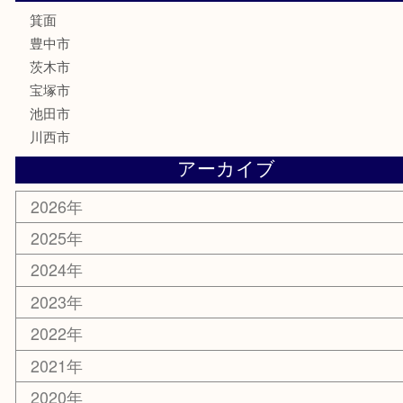
ハガキ
骨董品
古美術品
家電
喫煙具
電動工具
お線香
文房具
釣り道具
楽器
香水
化粧品
美容
銀貨
レアメタル
ホビー