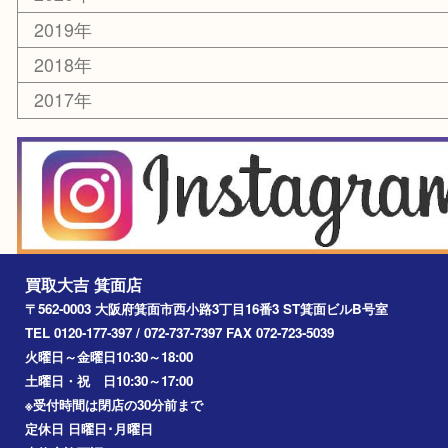
乗馬用品
囲碁・将棋
その他
お知らせ
エリアカテゴリ
箕面
豊中市
茨木市
宝塚市
池田市
川西市
アーカイブ
2026年
2025年