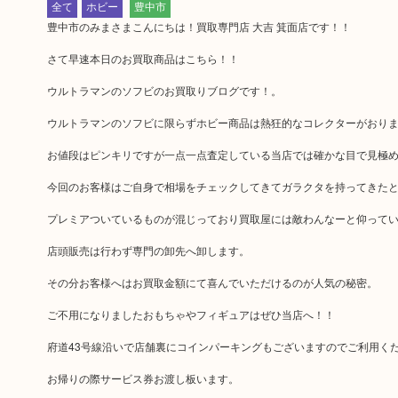
全て
ホビー
豊中市
豊中市のみまさまこんにちは！買取専門店 大吉 箕面店です！！
さて早速本日のお買取商品はこちら！！
ウルトラマンのソフビのお買取りブログです！。
ウルトラマンのソフビに限らずホビー商品は熱狂的なコレクターがおります
お値段はピンキリですが一点一点査定している当店では確かな目で見極
今回のお客様はご自身で相場をチェックしてきてガラクタを持ってきた
プレミアついているものが混じっており買取屋には敵わんなーと仰って
店頭販売は行わず専門の卸先へ卸します。
その分お客様へはお買取金額にて喜んでいただけるのが人気の秘密。
ご不用になりましたおもちゃやフィギュアはぜひ当店へ！！
府道43号線沿いで店舗裏にコインパーキングもございますのでご利用く
お帰りの際サービス券お渡し板います。