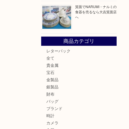
箕面でNARUMI・ナルミの
食器を売るなら大吉箕面店
へ
商品カテゴリ
レターパック
全て
貴金属
宝石
金製品
銀製品
財布
バッグ
ブランド
時計
カメラ