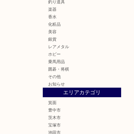
釣り道具
楽器
香水
化粧品
美容
銀貨
レアメタル
ホビー
乗馬用品
囲碁・将棋
その他
お知らせ
エリアカテゴリ
箕面
豊中市
茨木市
宝塚市
池田市