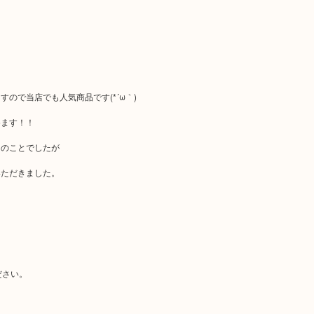
ので当店でも人気商品です(*´ω｀)
めます！！
とのことでしたが
いただきました。
ださい。