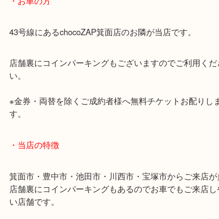
天皇陛下御在位60年記念10万円金貨は20ｇ、天皇
記念10万円金貨は30ｇと同じ額面の金貨でも重さが
金貨の価値は一定ではありません。
1993年発行にされた御成婚記念5万円金貨は世界造
議にて貨幣賞を受賞した経歴があります。
査定額もご満足いただけました！
当店ではどれだけ大量にお品があっても一点一点丁
し金額を提示いたします。
ほかにも記念メダル、記念硬貨、古銭、大判・小判
象なのでお気軽にお立ち寄りください！