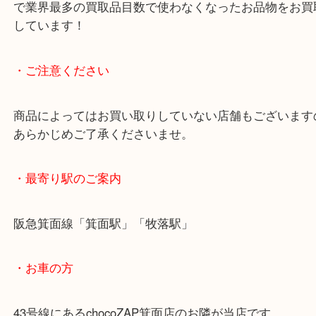
御在位60年記念10万円金貨をお買取りしました。
金貨自体が純金製という収集家なら欲しがるお品物
でも中古市場では人気があります。
査定額もご納得いただけました。
当店ではどれだけ大量にお品があっても一点一点丁
し金額を提示いたします。 ※(金価格は日々変
す。)
ほかにも記念メダル、記念硬貨、古銭、大判・小判
象なのでお気軽にお立ち寄りください！