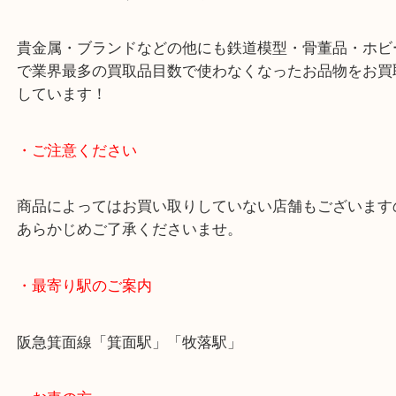
御即位記念10万円金貨 御在位60年記念10万円金貨 
念5万円金貨をお買取りしました。