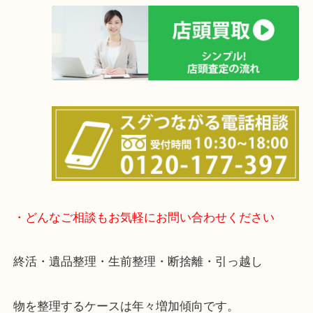
箕面市・豊中市・池田市・川西市・宝塚市からご来
店舗裏にコインパーキングもあるのでお車でもご来
い店舗です。
貴金属・ブランドなどの他にも鉄道模型・骨董品・
で業界最多の買取品目数で使わなくなったお品物を
しています！
全国展開のスケールメリットで高価買取り！
女性の鑑定士もおりますので初めての方でも安心し
けます！
土日は休まず営業中！