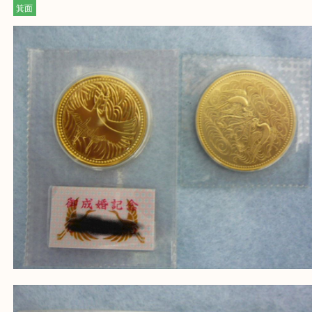
大吉 箕面店に来てよかった！と思っていただけるよ
一点を丁寧に査定いたします！
Facebook
Twitter
Line
皇太子殿下御成婚記念 5万円金貨 天皇陛下御
年記念 10万円金貨
公開日:2021/07/20 最終更新日:2025/07/19
皇太子殿下御成婚記念 5万円金貨 天皇陛下御在位60年記念 10万円金貨（
子殿下御成婚記念5万円金貨 天皇陛下御在位60年記念10万円金貨
K24 