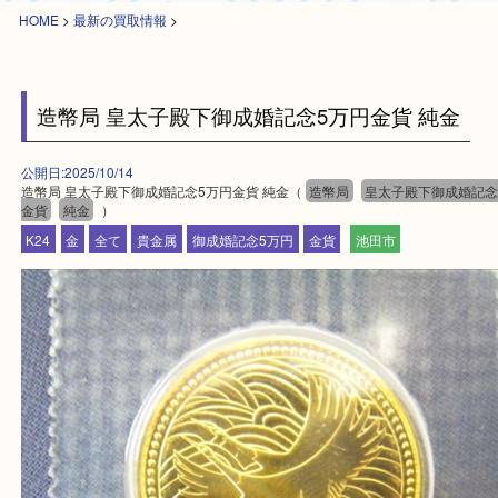
HOME
>
最新の買取情報
>
造幣局 皇太子殿下御成婚記念5万円金貨 純金
公開日:2025/10/14
造幣局 皇太子殿下御成婚記念5万円金貨 純金（
造幣局
皇太子殿下御成
金貨
純金
）
K24
金
全て
貴金属
御成婚記念5万円
金貨
池田市