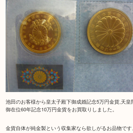
金
全て
K24
天皇陛下御在位60年記念
金製品
御成婚記念5万円
箕面