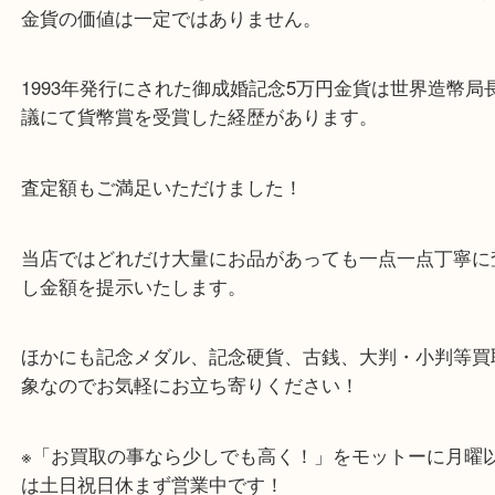
Facebook
Twitter
Line
記念金貨 御即位記念10万円金貨
公開日:2021/01/28 最終更新日:2025/07/19
記念金貨 御即位記念10万円金貨（
記念金貨
御即位記念10万円金貨
金
全て
K24
貴金属
金製品
御成婚記念5万円
御即位記念10万
箕面