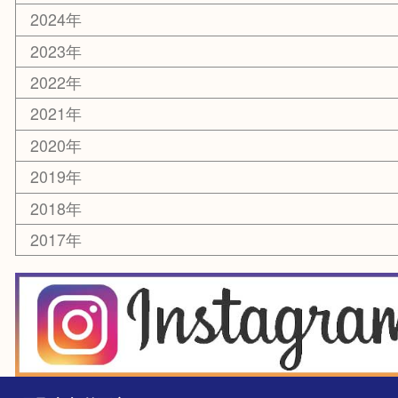
香水
化粧品
美容
銀貨
レアメタル
ホビー
乗馬用品
囲碁・将棋
その他
お知らせ
エリアカテゴリ
箕面
豊中市
茨木市
宝塚市
池田市