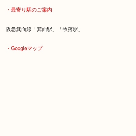
＿＿＿＿＿＿
・ご注意ください
商品によってはお買い取りしていない店舗もござい
あらかじめご了承くださいませ。
・最寄り駅のご案内
阪急箕面線「箕面駅」「牧落駅」
・Googleマップ