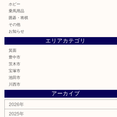
お酒
切手
金券・商品券
鉄道模型
テレホンカード
株主優待券
ハガキ
骨董品
古美術品
家電
喫煙具
電動工具
お線香
文房具
釣り道具
楽器