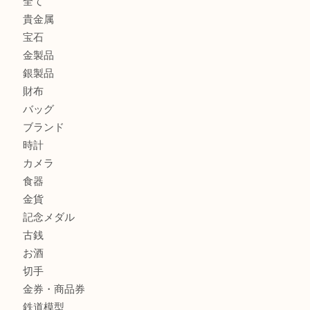
箕面で天皇陛下御在位60年記念金貨を売るなら大吉箕面店
箕面でOLYMPUS カメラ PEN mini E-PM2を売るなら大
箕面で未使用の切手やテレホンカードを売るなら大吉箕面
商品カテゴリ