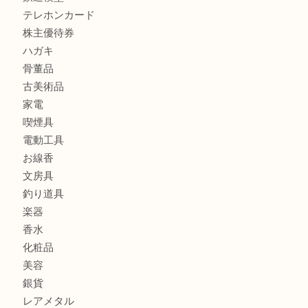
レターパック
全て
貴金属
宝石
金製品
銀製品
財布
バッグ
ブランド
時計
カメラ
食器
金貨
記念メダル
古銭