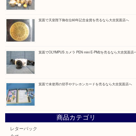
一点を丁寧に査定いたします！
Facebook
Twitter
Line
買取ブログ検索
最近の投稿
箕面で真珠のアクセサリーを売るなら大吉箕面店へ
箕面で銀・錫製酒器や古道具 を売るなら大吉箕面店へ