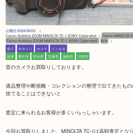
公開日:2026/06/02 <
Canon Autoboy ZOOM MINOLTA TC-1 SONY Cyber-shot
（
Canon MINO
Canon Autoboy ZOOM MINOLTA TC-1 SONY Cyber-shot
N/A
）
全て
キヤノン
カメラ
ミノルタ
箕面
豊中市
茨木市
宝塚市
池田市
川西市
昔のカメラお買取りしております。
遺品整理や断捨離・コレクションの整理で出てきた
捨てることはできないと