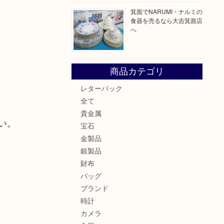
箕面でNARUMI・ナルミの
食器を売るなら大吉箕面店
へ
商品カテゴリ
レターパック
全て
貴金属
い。
宝石
金製品
銀製品
財布
バッグ
ブランド
時計
カメラ