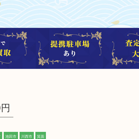
0円
市
池田市
川西市
箕面