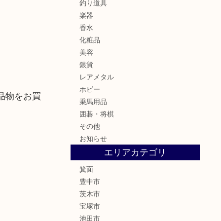
釣り道具
楽器
香水
化粧品
美容
銀貨
レアメタル
ホビー
品物をお買
乗馬用品
囲碁・将棋
その他
お知らせ
エリアカテゴリ
箕面
豊中市
茨木市
宝塚市
池田市