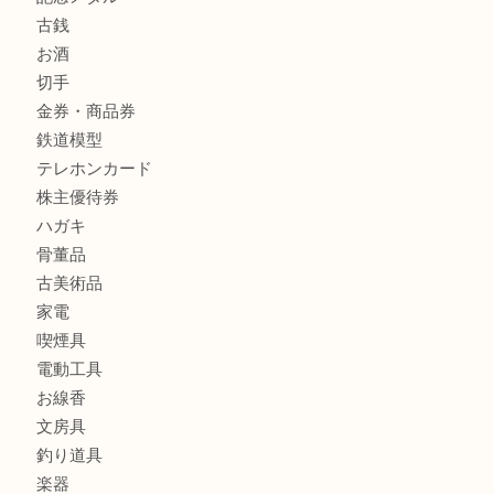
箕面で銀・錫製酒器や古道具 を売るなら大吉箕面店へ
箕面で天皇陛下御在位60年記念金貨を売るなら大吉箕面店
箕面でOLYMPUS カメラ PEN mini E-PM2を売るなら大
箕面で未使用の切手やテレホンカードを売るなら大吉箕面