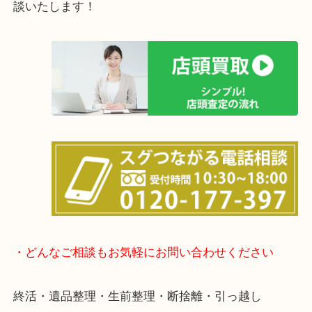
箕面市・豊中市・池田市・川西市・宝塚市からご来
店舗裏にコインパーキングもあるのでお車でもご来
い店舗です。
貴金属・ブランドなどの他にも鉄道模型・骨董品・
で業界最多の買取品目数で使わなくなったお品物を
しています！
全国展開のスケールメリットで高価買取り！
女性の鑑定士もおりますので初めての方でも安心し
けます！
土日は休まず営業中！