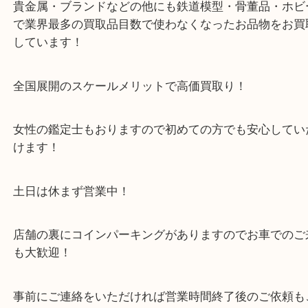
阪急箕面線「箕面駅」「牧落駅」
・お車の方
43号線にあるchocoZAP箕面店のお隣が当店です。
店舗裏にコインパーキングもございますのでご利用
い。
※金券・両替を除くご成約者様へ無料チケットお配
す。
・当店の特徴