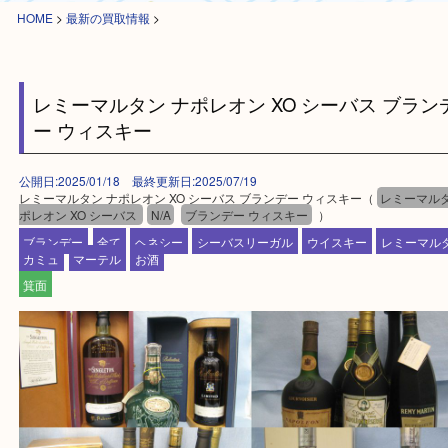
HOME
>
最新の買取情報
>
レミーマルタン ナポレオン XO シーバス ブ
ー ウィスキー
公開日:2025/01/18 最終更新日:2025/07/19
レミーマルタン ナポレオン XO シーバス ブランデー ウィスキー（
レミー
ポレオン XO シーバス
N/A
ブランデー ウィスキー
）
ブランデー
全て
ヘネシー
シーバスリーガル
ウイスキー
レミ
カミュ
マーテル
お酒
箕面