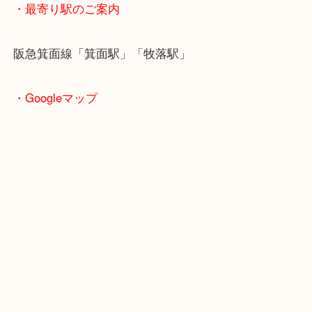
・ご注意ください
商品によってはお買い取りしていない店舗もござい
あらかじめご了承くださいませ。
・最寄り駅のご案内
阪急箕面線「箕面駅」「牧落駅」
・Googleマップ