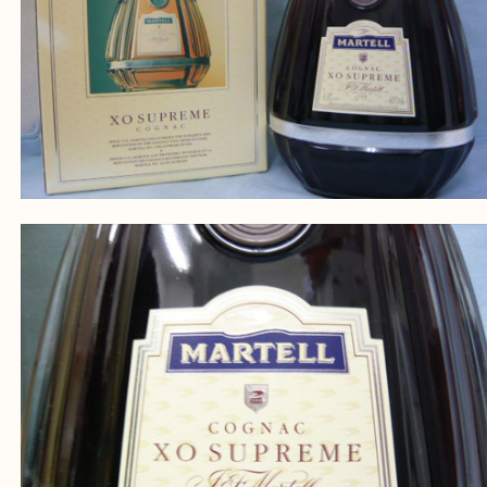
Facebook
Twitter
Line
マーテル XO スプリーム 3000ml コニャック
公開日:2022/12/24 最終更新日:2025/07/19
マーテル XO スプリーム 3000ml コニャック（
マーテル
XO スプリーム 
コニャック
）
全て
マーテル
お酒
箕面