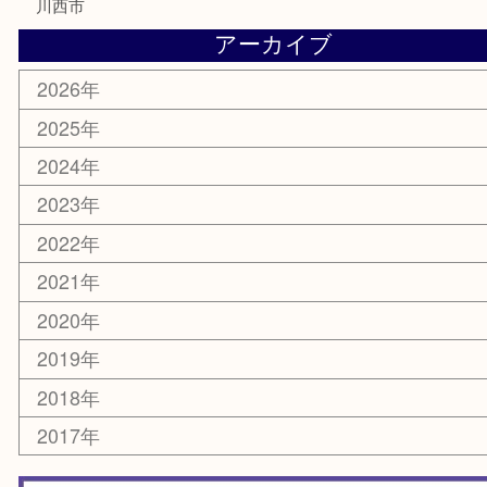
記念メダル
古銭
お酒
切手
金券・商品券
鉄道模型
テレホンカード
株主優待券
ハガキ
骨董品
古美術品
家電
喫煙具
電動工具
お線香
文房具