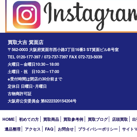
釣り道具
楽器
香水
化粧品
美容
銀貨
レアメタル
ホビー
乗馬用品
囲碁・将棋
その他
お知らせ
エリアカテゴリ
箕面
豊中市