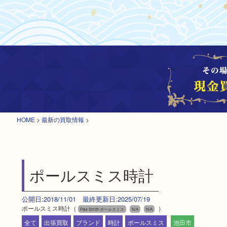
HOME
>
最新の買取情報
>
ポールスミス時計
公開日:2018/11/01 最終更新日:2025/07/19
ポールスミス時計（
）
Paul Smith ポールスミス
N/A
N/A
全て
出張買取
ブランド
時計
ポールスミス
池田市