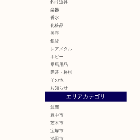
釣り道具
楽器
香水
化粧品
美容
銀貨
レアメタル
ホビー
乗馬用品
囲碁・将棋
その他
お知らせ
エリアカテゴリ
箕面
豊中市
茨木市
宝塚市
池田市