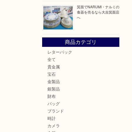
箕面でNARUMI・ナルミの
食器を売るなら大吉箕面店
へ
商品カテゴリ
レターパック
全て
。
貴金属
宝石
金製品
銀製品
財布
バッグ
ブランド
時計
カメラ