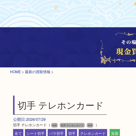
HOME
>
最新の買取情報
>
切手 テレホンカード
公開日:2026/07/29
切手 テレホンカード（
）
N/A
切手 テレホンカード
N/A
全て
シート切手
バラ切手
切手
テレホンカード
箕面