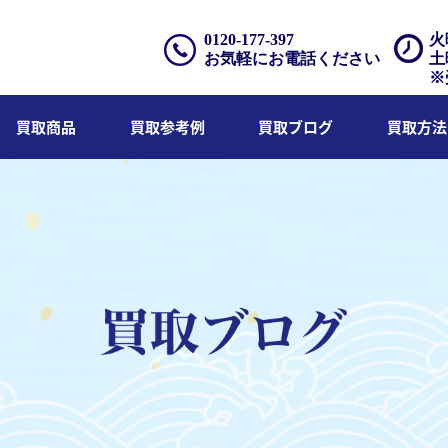
0120-177-397
火
お気軽にお電話ください
土
※
買取商品
買取参考例
買取ブログ
買取方法