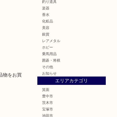
釣り道具
楽器
香水
化粧品
美容
銀貨
レアメタル
ホビー
乗馬用品
囲碁・将棋
その他
お知らせ
品物をお買
エリアカテゴリ
箕面
豊中市
茨木市
宝塚市
池田市