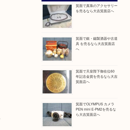
箕面で真珠のアクセサリー
を売るなら大吉箕面店へ
箕面で銀・錫製酒器や古道
具 を売るなら大吉箕面店
へ
箕面で天皇陛下御在位60
年記念金貨を売るなら大吉
箕面店へ
箕面でOLYMPUS カメラ
PEN mini E-PM2を売るな
ら大吉箕面店へ
）