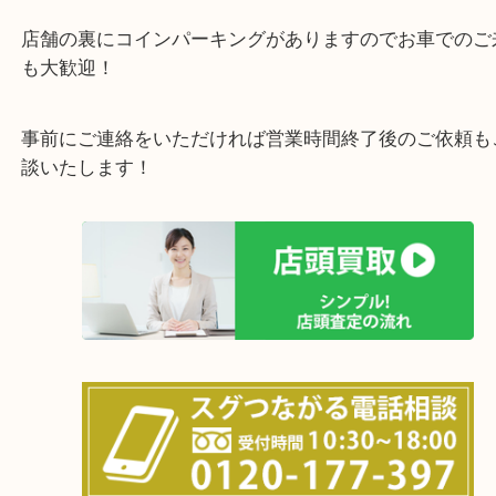
・最寄り駅のご案内
阪急箕面線「箕面駅」「牧落駅」
・お車の方
43号線にあるchocoZAP箕面店のお隣が当店です。
店舗裏にコインパーキングもございますのでご利用
い。
※金券・両替を除くご成約者様へ無料チケットお配
す。