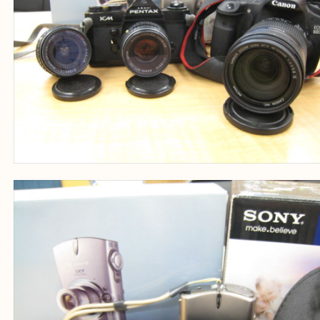
Facebook
Twitter
Line
SONY PENTAX CANON 一眼 デジタルカメラ
ムカメラ
公開日:2024/08/07 最終更新日:2025/07/19
SONY PENTAX CANON 一眼 デジタルカメラ フィルムカメラ（
SONY P
CANON
一眼 デジタルカメラ フィルムカメラ
N/A
）
全て
フィルムカメラ
一眼レフカメラ
コンパクトカメラ
レンズ
カメラ
ペンタックス
箕面