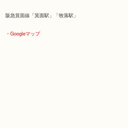
商品によってはお買い取りしていない店舗もござい
あらかじめご了承くださいませ。
・最寄り駅のご案内
阪急箕面線「箕面駅」「牧落駅」
・Googleマップ