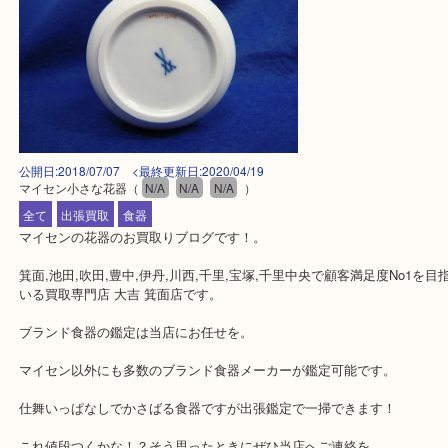
公開日:2018/07/07 <最終更新日:2020/04/19
マイセン小さな花器
（
N/A
N/A
N/A
）
全て
出張買取
食器
マイセンの花器のお買取りブログです！。
箕面,池田,吹田,豊中,伊丹,川西,千里,宝塚,千里中央で顧客満足度No
いる買取専門店 大吉 箕面店です。