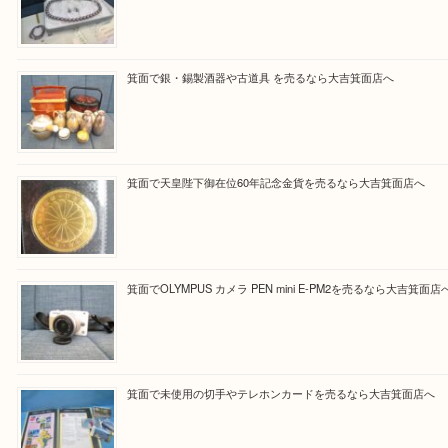
買取ブログ検索
最近の投稿
箕面で真珠のアクセサリーを売るなら大吉箕面店へ
箕面で銀・錫製酒器や古道具 を売るなら大吉箕面店へ
箕面で天皇陛下御在位60年記念金貨を売るなら大吉箕面店