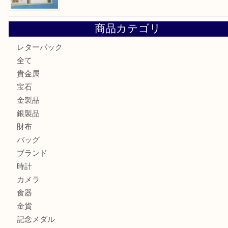
箕面でOLYMPUS カメラ PEN mini E-PM2を売るなら大
箕面で未使用の切手やテレホンカードを売るなら大吉箕面
商品カテゴリ
レターパック
全て
貴金属
宝石
金製品