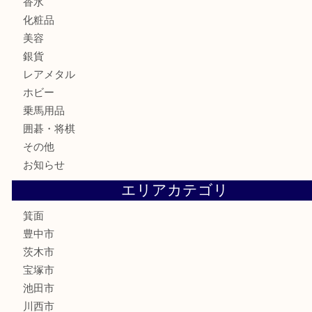
ハガキ
骨董品
古美術品
家電
喫煙具
電動工具
お線香
文房具
釣り道具
楽器
香水
化粧品
美容
銀貨
レアメタル
ホビー