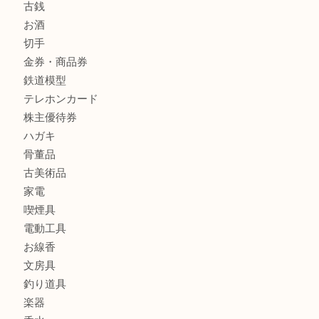
銀製品
財布
バッグ
ブランド
時計
カメラ
食器
金貨
記念メダル
古銭
お酒
切手
金券・商品券
鉄道模型
テレホンカード
株主優待券