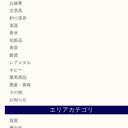
バッグ
ブランド
時計
カメラ
食器
金貨
記念メダル
古銭
お酒
切手
金券・商品券
鉄道模型
テレホンカード
株主優待券
ハガキ
骨董品