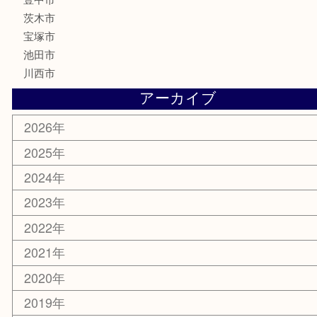
古美術品
家電
喫煙具
電動工具
お線香
文房具
釣り道具
楽器
香水
化粧品
美容
銀貨
レアメタル
ホビー
乗馬用品
囲碁・将棋