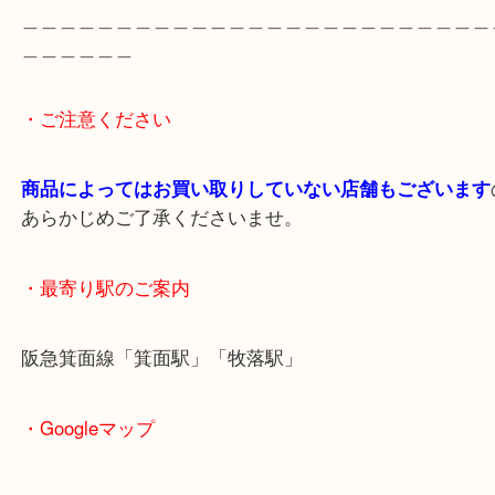
出張買取のため営業時間が変更されることがありま
最新の店舗情報は
大吉箕面店 Instagram・
https://www.instagram.com/daikichi_minoh/
でご
さい。
＿＿＿＿＿＿＿＿＿＿＿＿＿＿＿＿＿＿＿＿＿＿＿
＿＿＿＿＿＿
・ご注意ください
商品によってはお買い取りしていない店舗もござい
あらかじめご了承くださいませ。