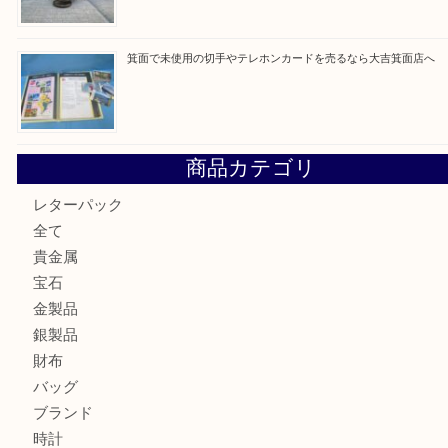
最近の投稿
箕面で真珠のアクセサリーを売るなら大吉箕面店へ
箕面で銀・錫製酒器や古道具 を売るなら大吉箕面店へ
箕面で天皇陛下御在位60年記念金貨を売るなら大吉箕面店