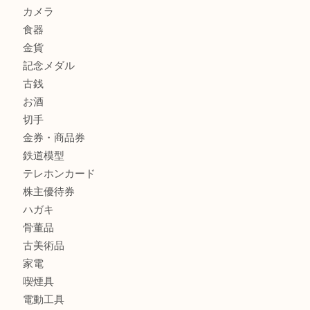
箕面でOLYMPUS カメラ PEN mini E-PM2を売るなら大
箕面で未使用の切手やテレホンカードを売るなら大吉箕面
商品カテゴリ
レターパック
全て
貴金属
宝石
金製品
銀製品
財布