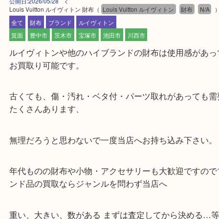
公開日:2026/05/28 <
Louis Vuitton ルイヴィトン 財布
（
Louis Vuitton ルイヴィトン
財布
N
全て
財布
ブランド
ルイヴィトン
箕面
豊中市
茨木市
宝塚市
池田市
川西市
ルイヴィトンや他のハイブランドの財布は使用感が
お買取り可能です。
古くても、傷・汚れ・ベタ付・パーツ取れがあって
たくさんあります、
無理だろうと思わないで一度当店へお持ち込み下さ