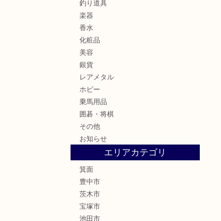
釣り道具
楽器
香水
化粧品
美容
銀貨
レアメタル
ホビー
乗馬用品
囲碁・将棋
その他
お知らせ
エリアカテゴリ
箕面
豊中市
茨木市
宝塚市
池田市