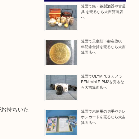
箕面で銀・錫製酒器や古道
具 を売るなら大吉箕面店
へ
箕面で天皇陛下御在位60
年記念金貨を売るなら大吉
箕面店へ
箕面でOLYMPUS カメラ
PEN mini E-PM2を売るな
ら大吉箕面店へ
がお持ちいた
箕面で未使用の切手やテレ
ホンカードを売るなら大吉
箕面店へ