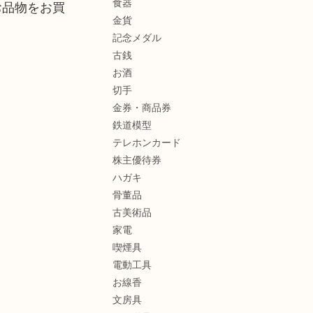
食器
お品物をお買
金貨
記念メダル
古銭
お酒
切手
金券・商品券
鉄道模型
テレホンカード
株主優待券
ハガキ
骨董品
古美術品
家電
喫煙具
電動工具
お線香
文房具