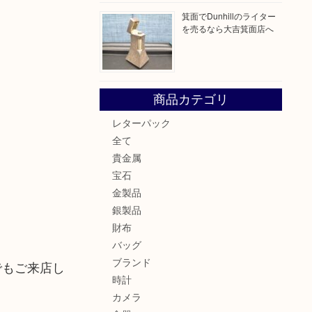
箕面でDunhillのライター
を売るなら大吉箕面店へ
商品カテゴリ
レターパック
全て
貴金属
宝石
金製品
銀製品
財布
バッグ
ブランド
でもご来店し
時計
カメラ