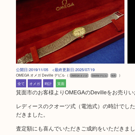
公開日:2019/11/05 <最終更新日:2025/07/19
OMEGA オメガ Deville デビル
（
）
OMEGA オメガ
Deville デビル
N/A
全て
オメガ
時計
箕面
箕面市のお客様よりOMEGAのDevilleをお売り
レディースのクオーツ式（電池式）の時計でし
だきました。
査定額にも喜んでいただきご成約をいただきま