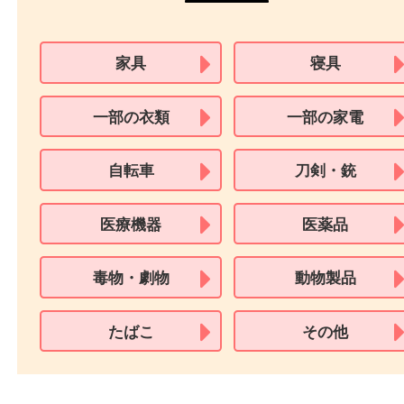
本人
確認書類
運転免許証
マイナンバーカー
パスポート
特別永住者証明書
（日本政府発行のもの
住民基本台帳カード
※在留カードは消費税法改正に伴い令和3年10月1日より、本人確認書
用できません。
※身分証明書の住所に相違がある場合、ご本人様名義の現住所が確認
必要となります。
※18歳未満のお客様からの買取はいたしません。