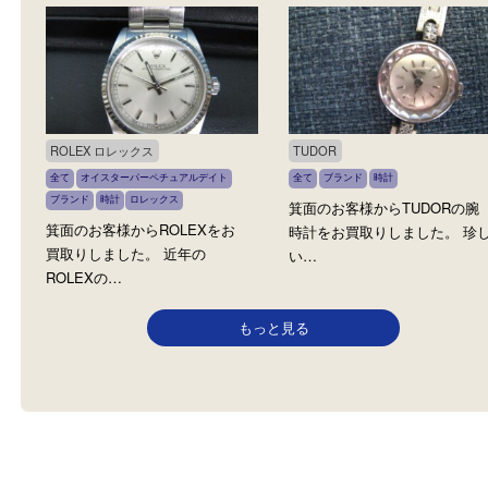
Hermès エルメス
Tissot ティソ
全て
エルメス
エルメス
ブランド
時計
全て
ブランド
時計
箕面のお客様からエルメス・メ
箕面のお客様からTissot
ドールの腕時計をお買取りしま
計をお買取りしました。 
し…
ROLEX ロレックス
TUDOR
全て
オイスターパーペチュアルデイト
全て
ブランド
時計
ブランド
時計
ロレックス
箕面のお客様からTUDOR