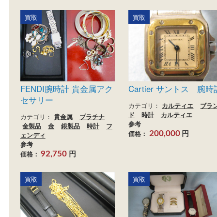
SEIKO カリキュレーター
グランドセイコー HI
BEAT
カテゴリ：
ブランド
時計
参考
カテゴリ：
時計
円
価格：
1,000
参考
円
価格：
25,000
買取
買取
FENDI腕時計 貴金属アク
Cartier サントス
セサリー
カテゴリ：
カルティエ
ド
時計
カルティエ
カテゴリ：
貴金属
プラチナ
参考
金製品
金
銀製品
時計
フ
円
価格：
200,000
ェンディ