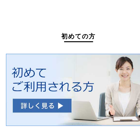
買取できない商品
家具
寝具
一部の衣類
一部の家電
自転車
刀剣・銃