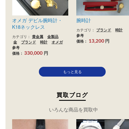
参考
円
価格：
92,750
買取
買取
オメガ デビル腕時計・
腕時計
K18ネックレス
カテゴリ：
ブランド
時
参考
カテゴリ：
貴金属
金製品
円
価格：
13,200
金
ブランド
時計
オメガ
参考
円
価格：
330,000
もっと見る