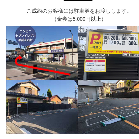
店舗情報
店舗名
買取大吉 箕面店
住所
〒562-0003
大阪府箕面市西小路3丁目16番3
ST箕面ビルB号室
フリーダイヤル
0120-177-397