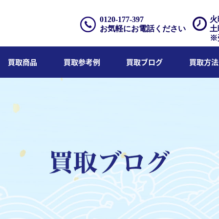
0120-177-397
火
お気軽にお電話ください
土
※
買取商品
買取参考例
買取ブログ
買取方法