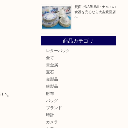
箕面でNARUMI・ナルミの
食器を売るなら大吉箕面店
へ
商品カテゴリ
レターパック
全て
貴金属
宝石
金製品
銀製品
さい。
財布
バッグ
ブランド
時計
カメラ