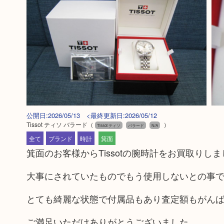
公開日:2026/05/13 <最終更新日:2026/05/12
Tissot ティソ バラード
（
）
Tissot ティソ
バラード
N/A
全て
ブランド
時計
箕面
箕面のお客様からTissotの腕時計をお買取りし
大事にされていたものでもう使用しないとの事
とても綺麗な状態で付属品もあり査定額もがん
ご満足いただけありがとうございました。