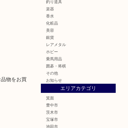
釣り道具
楽器
香水
化粧品
美容
銀貨
レアメタル
ホビー
乗馬用品
囲碁・将棋
その他
お品物をお買
お知らせ
エリアカテゴリ
箕面
豊中市
茨木市
宝塚市
池田市