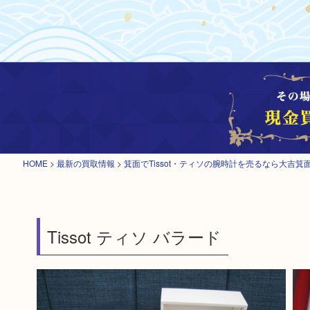
HOME
>
最新の買取情報
>
箕面でTissot・ティソの腕時計を売るなら大吉箕
Tissot ティソ バラード