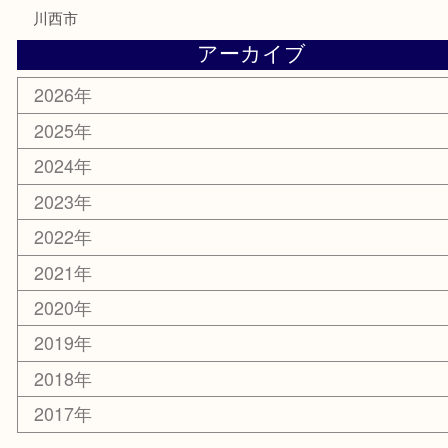
ホビー
乗馬用品
囲碁・将棋
その他
お知らせ
エリアカテゴリ
箕面
豊中市
茨木市
宝塚市
池田市
川西市
アーカイブ
2026年