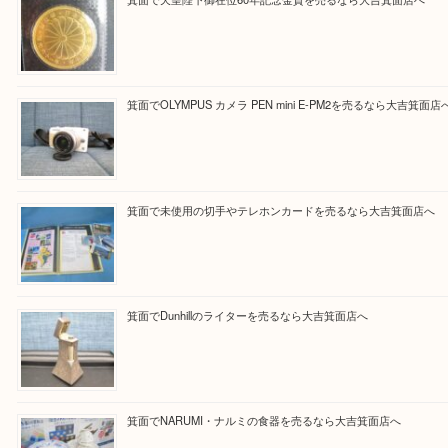
買取ブログ検索
最近の投稿
箕面で天皇陛下御在位60年記念金貨を売るなら大吉箕面店
箕面でOLYMPUS カメラ PEN mini E-PM2を売るなら大
箕面で未使用の切手やテレホンカードを売るなら大吉箕面