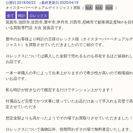
公開日:2018/06/23 <最終更新日:2020/04/19
オイスターパーペチュアルデイトジャスト買取
（
N/A
N/A
N/A
）
全て
時計
ロレックス
箕面市,池田市,吹田市,豊中市,伊丹市,川西市,尼崎市で顧客満足度No
いる買取専門店 大吉 箕面店です。
豊中のお客様より時計の王様ロレックス様（オイスターパーペチュ
ジャスト）を買取させていただきましたのでご紹介です。
ロレックスについては購入した金額で売れるものも存在するほど値
お品です。
一本一本職人の手によって出来上がりますので希少性が高いので相
いお品です。
私も時計が好きなので鑑定するだけでテンション上がります！