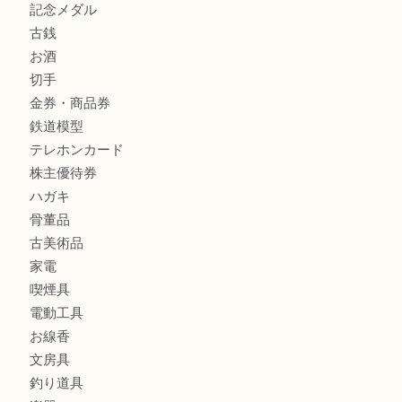
金製品
銀製品
財布
バッグ
ブランド
時計
カメラ
食器
金貨
記念メダル
古銭
お酒
切手
金券・商品券
鉄道模型
テレホンカード