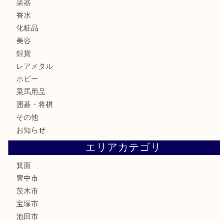
株主優待券
ハガキ
骨董品
古美術品
家電
喫煙具
電動工具
お線香
文房具
釣り道具
楽器
香水
化粧品
美容
銀貨
レアメタル