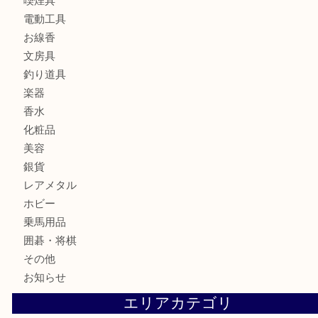
記念メダル
古銭
お酒
切手
金券・商品券
鉄道模型
テレホンカード
株主優待券
ハガキ
骨董品
古美術品
家電
喫煙具
電動工具
お線香
文房具