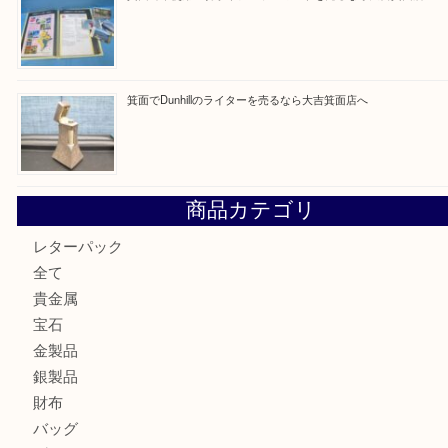
箕面で天皇陛下御在位60年記念金貨を売るなら大吉箕面店
箕面でOLYMPUS カメラ PEN mini E-PM2を売るなら大
箕面で未使用の切手やテレホンカードを売るなら大吉箕面
箕面でDunhillのライターを売るなら大吉箕面店へ