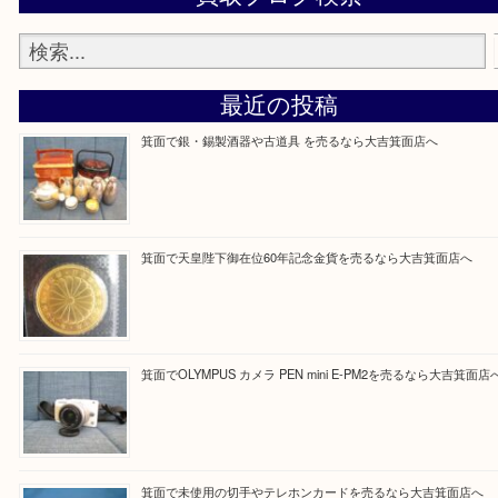
メール
お待ちしています！
Facebook
Twitter
Line
買取ブログ検索
最近の投稿
箕面で銀・錫製酒器や古道具 を売るなら大吉箕面店へ