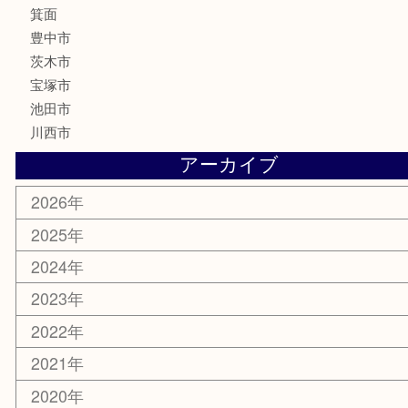
釣り道具
楽器
香水
化粧品
美容
銀貨
レアメタル
ホビー
乗馬用品
囲碁・将棋
その他
お知らせ
エリアカテゴリ
箕面
豊中市
茨木市