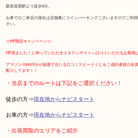
4月最終日まで定休日の月曜日以外毎日相場アップしてます！
ご不用な切手ございましたらぜひこの機会の換金を！
店頭持ち込み出張買取どちらでもご対応しております。
日本の切手は需要激減により年々相場下がっておりますので是非こ
店をご利用くださませ！
阪急箕面駅より徒歩6分。
お車でのご来店の場合は店舗裏にコインパーキングございますので
さい。
☆HP限定キャンペーン☆
HP見ました！と仰っていただきエキテンサイトへ口コミいただるお
アマゾン1000円分が抽選で当たる口コミスピードくじをご成約者様
配りしてます！！