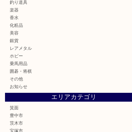
鉄道模型
テレホンカード
株主優待券
ハガキ
骨董品
古美術品
家電
喫煙具
電動工具
お線香
文房具
釣り道具
楽器
香水
化粧品
美容