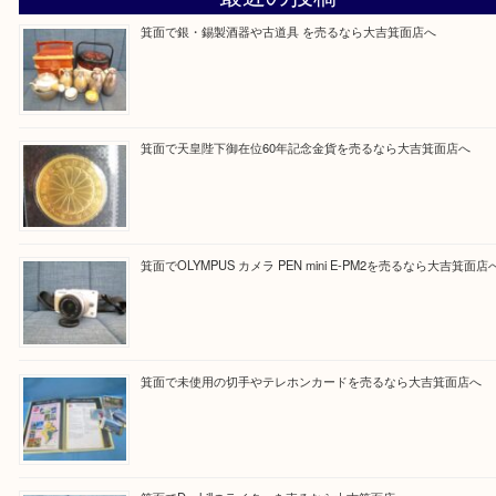
買取ブログ検索
最近の投稿
箕面で銀・錫製酒器や古道具 を売るなら大吉箕面店へ
箕面で天皇陛下御在位60年記念金貨を売るなら大吉箕面店