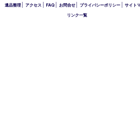
買取大吉 箕面店
〒562-0003 大阪府箕面市西小路3丁目16番3 ST箕面ビルB号室
TEL 0120-177-397 / 072-737-7397 FAX 072-723-5039
火曜日～金曜日10:30～18:00
土曜日・祝 日10:30～17:00
※受付時間は閉店の30分前まで
定休日 日曜日･月曜日
古物商許可証
大阪府公安委員会 第6222320154204号
HOME
初めての方
買取商品
買取参考例
買取ブログ
店頭買
遺品整理
アクセス
FAQ
お問合せ
プライバシーポリシー
サ