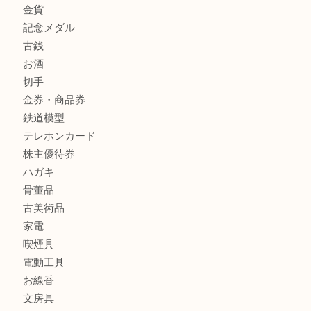
貴金属
宝石
金製品
銀製品
財布
バッグ
ブランド
時計
カメラ
食器
金貨
記念メダル
古銭
お酒
切手
金券・商品券