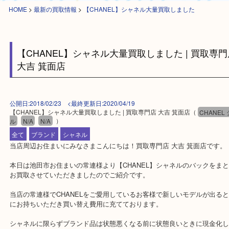
HOME
>
最新の買取情報
>
【CHANEL】シャネル大量買取しました
【CHANEL】シャネル大量買取しました | 買取
大吉 箕面店
公開日:2018/02/23 <最終更新日:2020/04/19
【CHANEL】シャネル大量買取しました | 買取専門店 大吉 箕面店
（
CH
ル
N/A
N/A
）
全て
ブランド
シャネル
当店周辺お住まいにみなさまこんにちは！買取専門店 大吉 箕面店
本日は池田市お住まいの常連様より【CHANEL】シャネルのバック
お買取させていただきましたのでご紹介です。