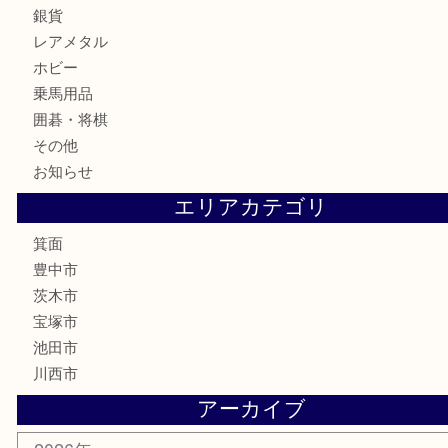
家電
喫煙具
電動工具
お線香
文房具
釣り道具
楽器
香水
化粧品
美容
銀貨
レアメタル
ホビー
乗馬用品
囲碁・将棋
その他