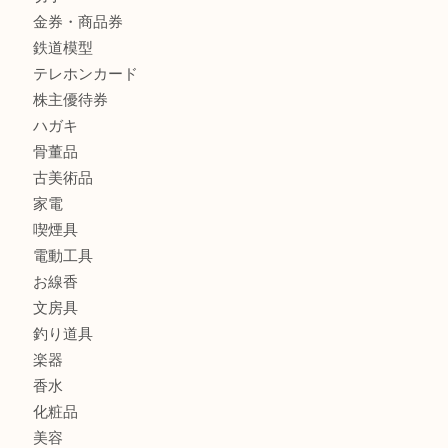
ブランド
時計
カメラ
食器
金貨
記念メダル
古銭
お酒
切手
金券・商品券
鉄道模型
テレホンカード
株主優待券
ハガキ
骨董品
古美術品