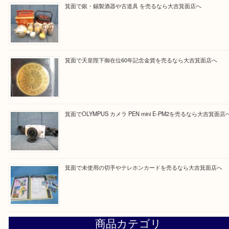
最近の投稿
箕面で真珠のアクセサリーを売るなら大吉箕面店へ
箕面で銀・錫製酒器や古道具 を売るなら大吉箕面店へ
箕面で天皇陛下御在位60年記念金貨を売るなら大吉箕面店
箕面でOLYMPUS カメラ PEN mini E-PM2を売るなら大