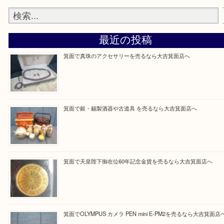
Facebook
Twitter
Line
買取ブログ検索
最近の投稿
箕面で真珠のアクセサリーを売るなら大吉箕面店へ
箕面で銀・錫製酒器や古道具 を売るなら大吉箕面店へ