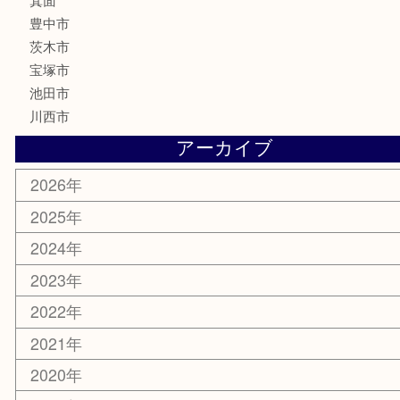
化粧品
美容
銀貨
レアメタル
ホビー
乗馬用品
囲碁・将棋
その他
お知らせ
エリアカテゴリ
箕面
豊中市
茨木市
宝塚市
池田市
川西市