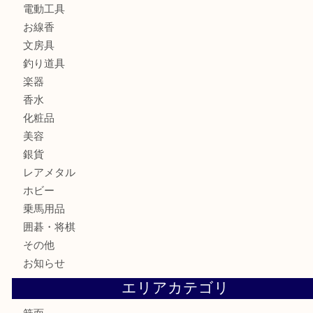
切手
金券・商品券
鉄道模型
テレホンカード
株主優待券
ハガキ
骨董品
古美術品
家電
喫煙具
電動工具
お線香
文房具
釣り道具
楽器
香水