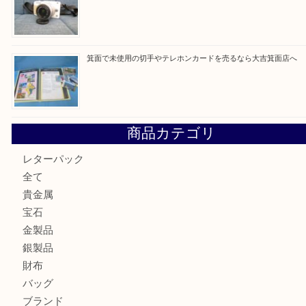
箕面で天皇陛下御在位60年記念金貨を売るなら大吉箕面店
箕面でOLYMPUS カメラ PEN mini E-PM2を売るなら大
箕面で未使用の切手やテレホンカードを売るなら大吉箕面
商品カテゴリ