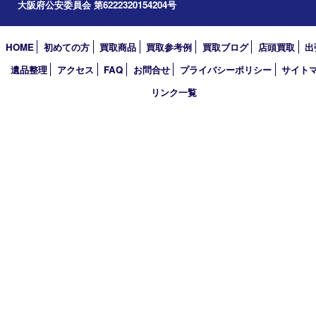
買取大吉 箕面店
〒562-0003 大阪府箕面市西小路3丁目16番3 ST箕面ビルB号室
TEL 0120-177-397 / 072-737-7397 FAX 072-723-5039
火曜日～金曜日10:30～18:00
土曜日・祝 日10:30～17:00
※受付時間は閉店の30分前まで
定休日 日曜日･月曜日
古物商許可証
大阪府公安委員会 第6222320154204号
HOME
初めての方
買取商品
買取参考例
買取ブログ
店頭買