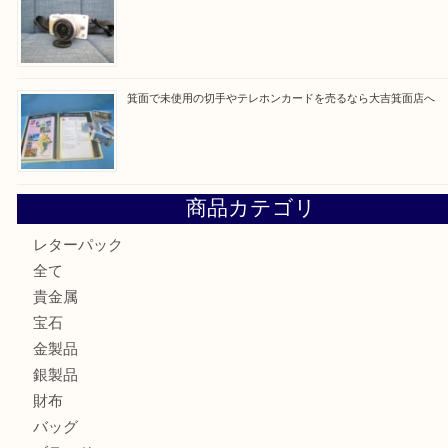
最近の投稿
箕面で真珠のアクセサリーを売るなら大吉箕面店へ
箕面で銀・錫製酒器や古道具 を売るなら大吉箕面店へ
箕面で天皇陛下御在位60年記念金貨を売るなら大吉箕面店