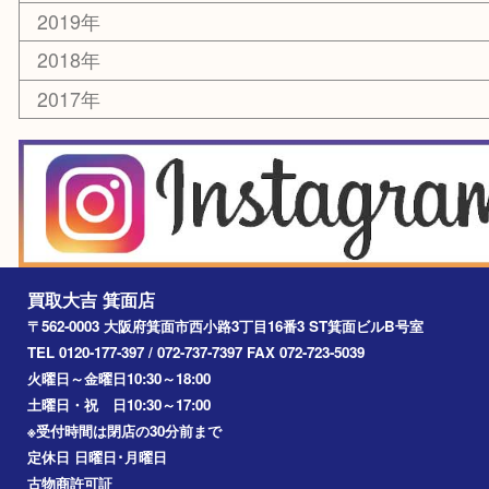
囲碁・将棋
その他
お知らせ
エリアカテゴリ
箕面
豊中市
茨木市
宝塚市
池田市
川西市
アーカイブ
2026年
2025年
2024年