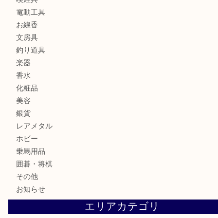
財布
バッグ
ブランド
時計
カメラ
食器
金貨
記念メダル
古銭
お酒
切手
金券・商品券
鉄道模型
テレホンカード
株主優待券
ハガキ