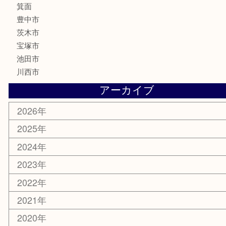
骨董品
古美術品
家電
喫煙具
電動工具
お線香
文房具
釣り道具
楽器
香水
化粧品
美容
銀貨
レアメタル
ホビー
乗馬用品