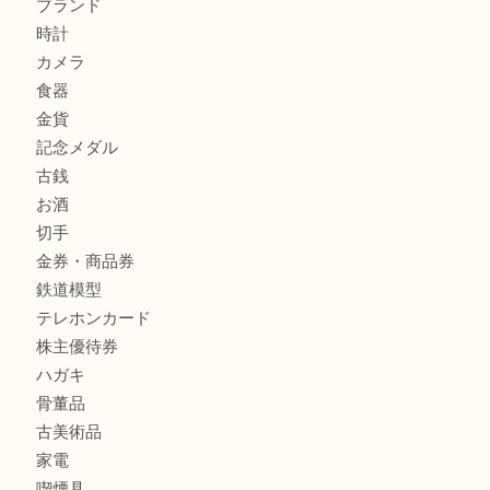
箕面でOLYMPUS カメラ PEN mini E-PM2を売るなら大
箕面で未使用の切手やテレホンカードを売るなら大吉箕面
商品カテゴリ
レターパック
全て
貴金属
宝石
金製品
銀製品