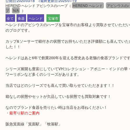
公開日:2020/03/18 <最終更新日:2025/07/19
HEREND ヘレンド アピシウスのハーブ
（
HEREND ヘレンド
アピシウ
ブ
N/A
）
全て
食器
ヘレンド
宝塚市
ヘレンドのアピシウスのハーブを宝塚市のお客様より買取させてい
のブログです。
カップ&ソーサーで箱付きの状態でお持ちいただき評価額にも喜ん
した！！
ヘレンドはあと6年で創業200年を迎える歴史ある老舗の食器ブラン
シリーズ展開も豊富にしていてVHコレクション・アポニー・インド
ワーリボンなど多くのシリーズがあります。