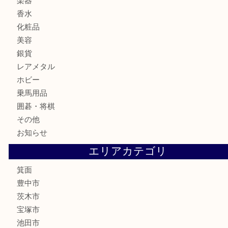
古銭
お酒
切手
金券・商品券
鉄道模型
テレホンカード
株主優待券
ハガキ
骨董品
古美術品
家電
喫煙具
電動工具
お線香
文房具
釣り道具