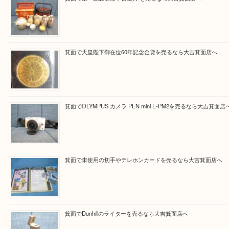
Facebook
Twitter
Line
買取ブログ検索
最近の投稿
箕面で銀・錫製酒器や古道具 を売るなら大吉箕面店へ