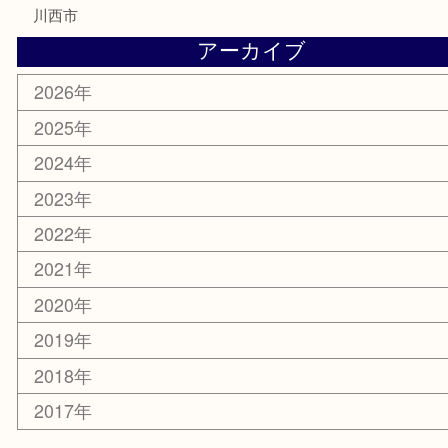
楽器
香水
化粧品
美容
銀貨
レアメタル
ホビー
乗馬用品
囲碁・将棋
その他
お知らせ
エリアカテゴリ
箕面
豊中市
茨木市