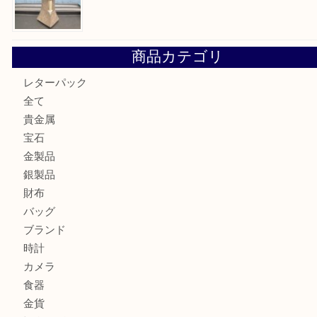
箕面で天皇陛下御在位60年記念金貨を売るなら大吉箕面店
箕面でOLYMPUS カメラ PEN mini E-PM2を売るなら大
箕面で未使用の切手やテレホンカードを売るなら大吉箕面
箕面でDunhillのライターを売るなら大吉箕面店へ