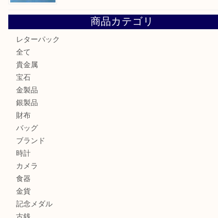
箕面で天皇陛下御在位60年記念金貨を売るなら大吉箕面店
箕面でOLYMPUS カメラ PEN mini E-PM2を売るなら大
箕面で未使用の切手やテレホンカードを売るなら大吉箕面