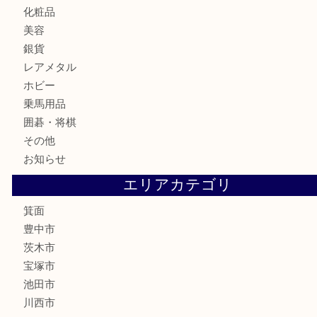
お酒
切手
金券・商品券
鉄道模型
テレホンカード
株主優待券
ハガキ
骨董品
古美術品
家電
喫煙具
電動工具
お線香
文房具
釣り道具
楽器