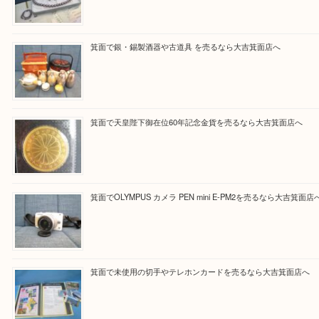
Facebook
Twitter
Line
買取ブログ検索
最近の投稿
箕面で真珠のアクセサリーを売るなら大吉箕面店へ
箕面で銀・錫製酒器や古道具 を売るなら大吉箕面店へ