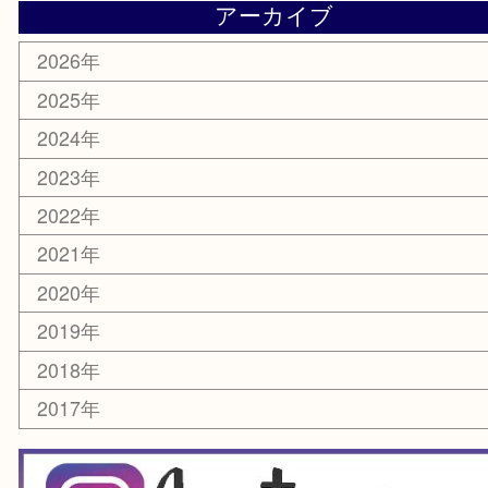
香水
化粧品
美容
銀貨
レアメタル
ホビー
乗馬用品
囲碁・将棋
その他
お知らせ
エリアカテゴリ
箕面
豊中市
茨木市
宝塚市