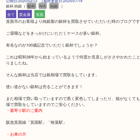
公開日:2020/03/12 <最終更新日:2025/07/19
銀杯 純銀
（
銀杯
N/A
純銀
）
全て
貴金属
箕面
箕面市のお客様より純銀製の銀杯を買取させていただいた時のブロ
ご退職などをきっかけにいただくケースが多い銀杯。
有名なのが100歳記念でいただく銀杯でしょうか？
これは昭和38年から始まっているようで何度か見直しがささやかれ
りましたね。
そんな銀杯は当店では銀相場で買取をしています。
使い道がない銀杯は売ることができます！