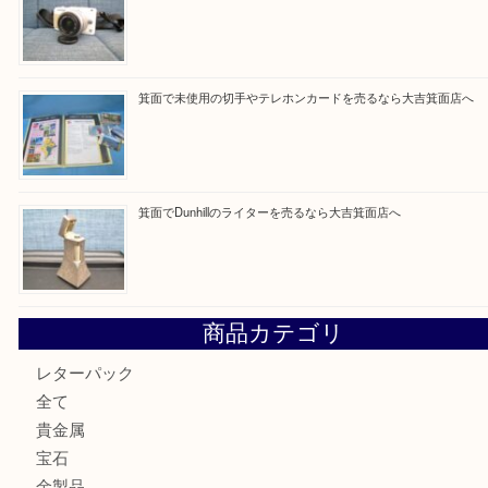
Facebook
Twitter
Line
買取ブログ検索
最近の投稿
箕面で銀・錫製酒器や古道具 を売るなら大吉箕面店へ
箕面で天皇陛下御在位60年記念金貨を売るなら大吉箕面店