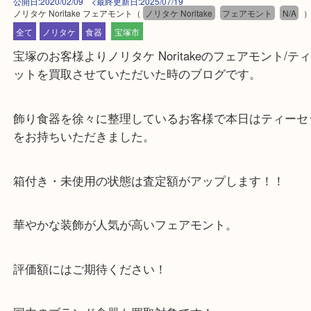
公開日:2020/02/09 <最終更新日:2025/07/19
ノリタケ Noritake フェアモント
（
ノリタケ Noritake
フェアモント
N
全て
ノリタケ
食器
宝塚市
宝塚のお客様よりノリタケ Noritakeのフェアモント
ットを買取させていただいた時のブログです。
飾り食器を徐々に整理しているお客様で本日はティ
をお持ちいただきました。
箱付き・未使用の状態は査定額がアップします！！