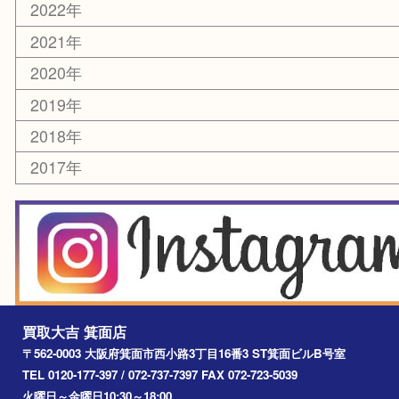
美容
銀貨
レアメタル
ホビー
乗馬用品
囲碁・将棋
その他
お知らせ
エリアカテゴリ
箕面
豊中市
茨木市
宝塚市
池田市
川西市