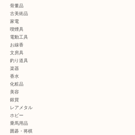
全て
貴金属
宝石
金製品
銀製品
財布
バッグ
ブランド
時計
カメラ
食器
金貨
記念メダル
古銭
お酒
切手