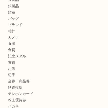
箕面でOLYMPUS カメラ PEN mini E-PM2を売るなら大
箕面で未使用の切手やテレホンカードを売るなら大吉箕面
箕面でDunhillのライターを売るなら大吉箕面店へ
商品カテゴリ
レターパック