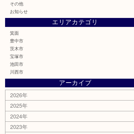
金券・商品券
鉄道模型
テレホンカード
株主優待券
ハガキ
骨董品
古美術品
家電
喫煙具
電動工具
お線香
文房具
釣り道具
楽器
香水
化粧品