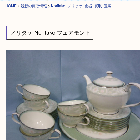
HOME
>
最新の買取情報
>
Noritake_ノリタケ_食器_買取_宝塚
ノリタケ Noritake フェアモント