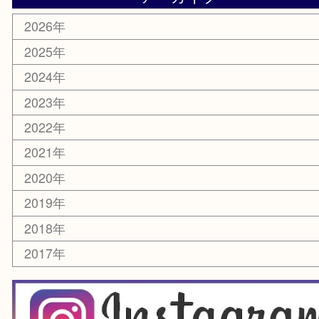
化粧品
美容
銀貨
レアメタル
ホビー
乗馬用品
囲碁・将棋
その他
お知らせ
エリアカテゴリ
箕面
豊中市
茨木市
宝塚市
池田市