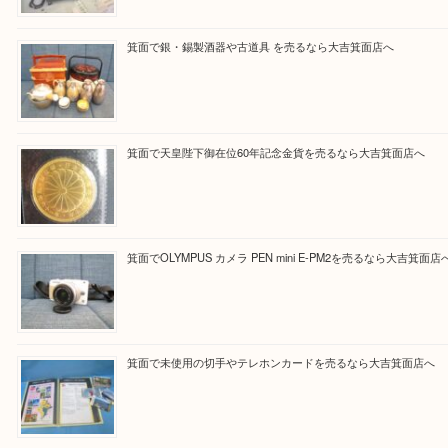
Facebook
Twitter
Line
買取ブログ検索
最近の投稿
箕面で真珠のアクセサリーを売るなら大吉箕面店へ
箕面で銀・錫製酒器や古道具 を売るなら大吉箕面店へ