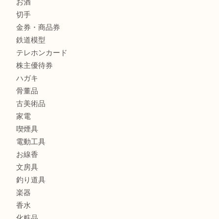
レターパック
全て
貴金属
宝石
金製品
銀製品
財布
バッグ
ブランド
時計
カメラ
食器
金貨
記念メダル
古銭
お酒