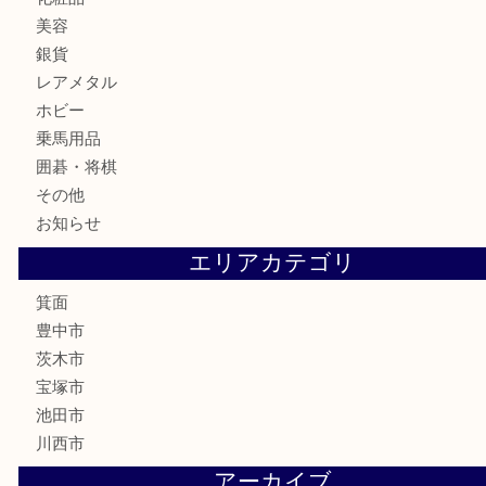
切手
金券・商品券
鉄道模型
テレホンカード
株主優待券
ハガキ
骨董品
古美術品
家電
喫煙具
電動工具
お線香
文房具
釣り道具
楽器
香水