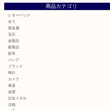
箕面で天皇陛下御在位60年記念金貨を売るなら大吉箕面店
箕面でOLYMPUS カメラ PEN mini E-PM2を売るなら大
箕面で未使用の切手やテレホンカードを売るなら大吉箕面
商品カテゴリ