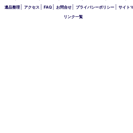
2018年
2017年
買取大吉 箕面店
〒562-0003 大阪府箕面市西小路3丁目16番3 ST箕面ビルB号室
TEL 0120-177-397 / 072-737-7397 FAX 072-723-5039
火曜日～金曜日10:30～18:00
土曜日・祝 日10:30～17:00
※受付時間は閉店の30分前まで
定休日 日曜日･月曜日
古物商許可証