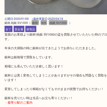
公開日:2020/01/09 <最終更新日:2020/04/19
銀杯 純銀 SV1000
（
銀杯
N/A
純銀 SV1000
）
全て
貴金属
銀製品
箕面のお客様より銀杯/純銀 SV1000の盃を買取させていただいた時
す。
年末の大掃除の時に銀杯が出てきたようでお持ちいただきました。
銀杯は銀相場で買取をしています。
相場にも喜んでいただき嬉しく思います！
銀杯とは黒く変色してしまうことがありますがその場合も問題なく