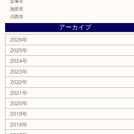
釣り道具
楽器
香水
化粧品
美容
銀貨
レアメタル
ホビー
乗馬用品
囲碁・将棋
その他
お知らせ
エリアカテゴリ
箕面
豊中市
茨木市