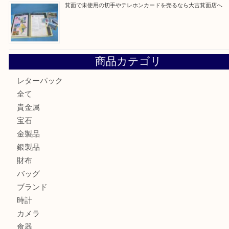
箕面で銀・錫製酒器や古道具 を売るなら大吉箕面店へ
箕面で天皇陛下御在位60年記念金貨を売るなら大吉箕面店
箕面でOLYMPUS カメラ PEN mini E-PM2を売るなら大
箕面で未使用の切手やテレホンカードを売るなら大吉箕面