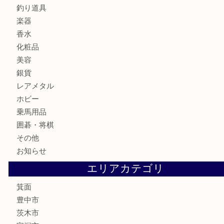
記念メダル
古銭
お酒
切手
金券・商品券
鉄道模型
テレホンカード
株主優待券
ハガキ
骨董品
古美術品
家電
喫煙具
電動工具
お線香
文房具