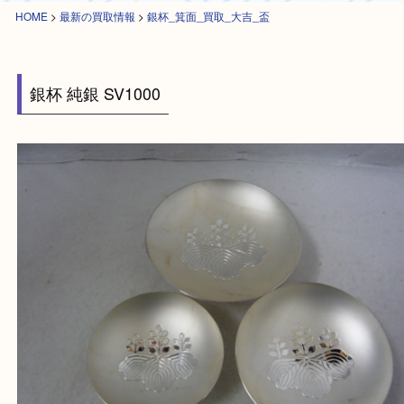
HOME
>
最新の買取情報
>
銀杯_箕面_買取_大吉_盃
銀杯 純銀 SV1000