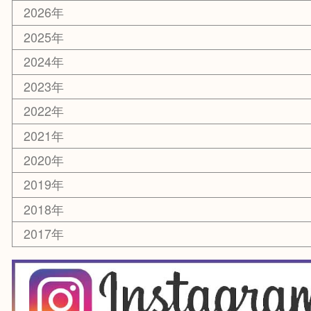
銀貨
レアメタル
ホビー
乗馬用品
囲碁・将棋
その他
お知らせ
エリアカテゴリ
箕面
豊中市
茨木市
宝塚市
池田市
川西市
アーカイブ