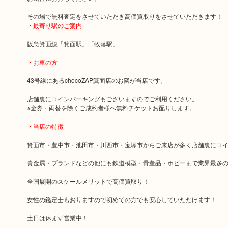
その場で無料査定をさせていただき高価買取りをさせていただきます！
・最寄り駅のご案内
阪急箕面線「箕面駅」「牧落駅」
・お車の方
43号線にあるchocoZAP箕面店のお隣が当店です。
店舗裏にコインパーキングもございますのでご利用ください。
※金券・両替を除くご成約者様へ無料チケットお配りします。
・当店の特徴
箕面市・豊中市・池田市・川西市・宝塚市からご来店が多く店舗裏にコ
貴金属・ブランドなどの他にも鉄道模型・骨董品・ホビーまで業界最多
全国展開のスケールメリットで高価買取り！
女性の鑑定士もおりますので初めての方でも安心していただけます！
土日は休まず営業中！