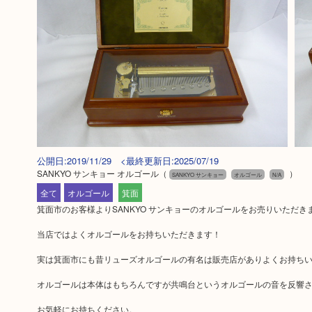
公開日:2019/11/29 <最終更新日:2025/07/19
SANKYO サンキョー オルゴール
（
）
SANKYO サンキョー
オルゴール
N/A
全て
オルゴール
箕面
箕面市のお客様よりSANKYO サンキョーのオルゴールをお売りいただき
当店ではよくオルゴールをお持ちいただきます！
実は箕面市にも昔リューズオルゴールの有名は販売店がありよくお持ち
オルゴールは本体はもちろんですが共鳴台というオルゴールの音を反響
お気軽にお持ちください。