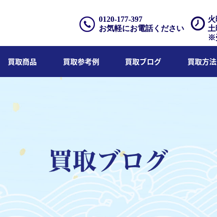
0120-177-397
火
お気軽にお電話ください
土
※
買取商品
買取参考例
買取ブログ
買取方法