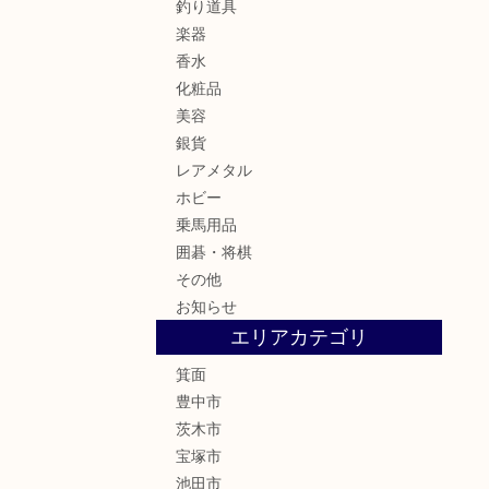
釣り道具
楽器
香水
化粧品
美容
銀貨
レアメタル
ホビー
乗馬用品
囲碁・将棋
その他
お知らせ
エリアカテゴリ
箕面
豊中市
茨木市
宝塚市
池田市