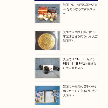
箕面で銀・錫製酒器や古道
具 を売るなら大吉箕面店
へ
箕面で天皇陛下御在位60
年記念金貨を売るなら大吉
箕面店へ
箕面でOLYMPUS カメラ
PEN mini E-PM2を売るな
ら大吉箕面店へ
箕面で未使用の切手やテレ
ホンカードを売るなら大吉
箕面店へ