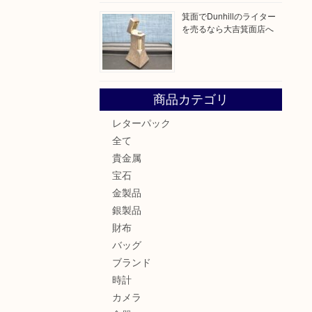
箕面でDunhillのライター
を売るなら大吉箕面店へ
商品カテゴリ
レターパック
全て
貴金属
宝石
金製品
銀製品
財布
バッグ
ブランド
時計
カメラ