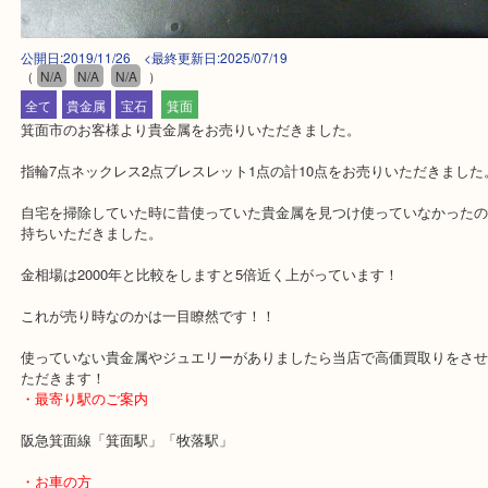
公開日:2019/11/26 <最終更新日:2025/07/19
（
N/A
N/A
N/A
）
全て
貴金属
宝石
箕面
箕面市のお客様より貴金属をお売りいただきました。
指輪7点ネックレス2点ブレスレット1点の計10点をお売りいただき
自宅を掃除していた時に昔使っていた貴金属を見つけ使っていなか
持ちいただきました。
金相場は2000年と比較をしますと5倍近く上がっています！
これが売り時なのかは一目瞭然です！！