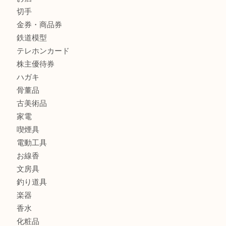
全て
貴金属
宝石
金製品
銀製品
財布
バッグ
ブランド
時計
カメラ
食器
金貨
記念メダル
古銭
お酒
切手