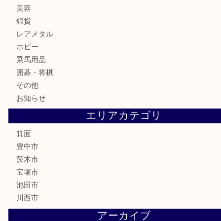
金券・商品券
鉄道模型
テレホンカード
株主優待券
ハガキ
骨董品
古美術品
家電
喫煙具
電動工具
お線香
文房具
釣り道具
楽器
香水
化粧品