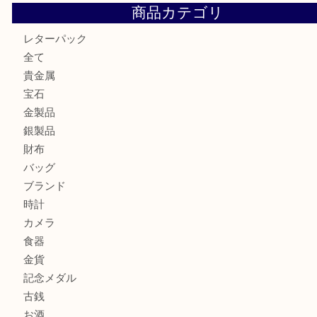
箕面で天皇陛下御在位60年記念金貨を売るなら大吉箕面店
箕面でOLYMPUS カメラ PEN mini E-PM2を売るなら大
箕面で未使用の切手やテレホンカードを売るなら大吉箕面
商品カテゴリ
レターパック