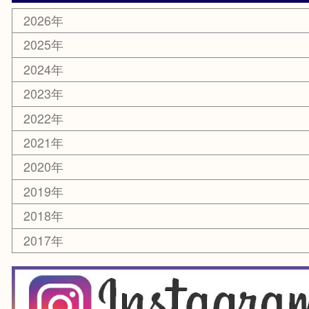
美容
銀貨
レアメタル
ホビー
乗馬用品
囲碁・将棋
その他
お知らせ
エリアカテゴリ
箕面
豊中市
茨木市
宝塚市
池田市
川西市