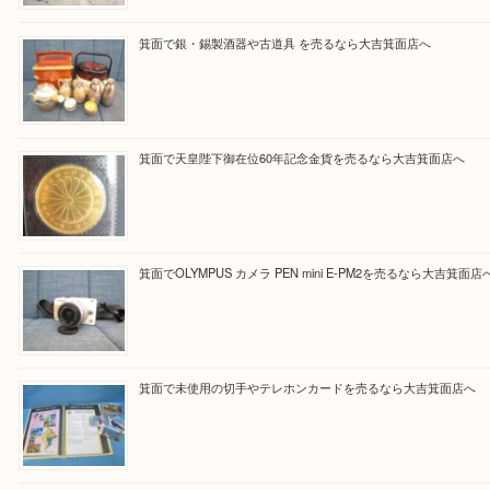
Facebook
Twitter
Line
買取ブログ検索
最近の投稿
箕面で真珠のアクセサリーを売るなら大吉箕面店へ
箕面で銀・錫製酒器や古道具 を売るなら大吉箕面店へ