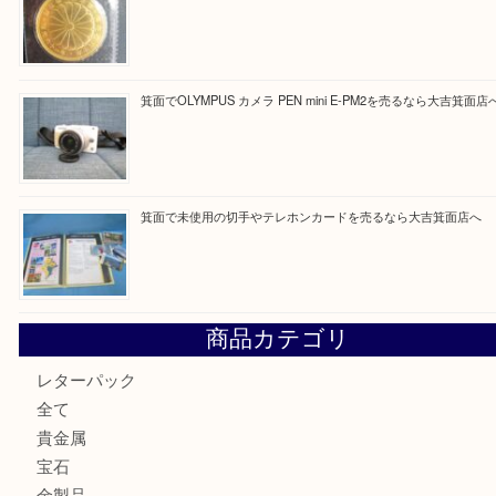
Facebook
Twitter
Line
買取ブログ検索
最近の投稿
箕面で真珠のアクセサリーを売るなら大吉箕面店へ
箕面で銀・錫製酒器や古道具 を売るなら大吉箕面店へ