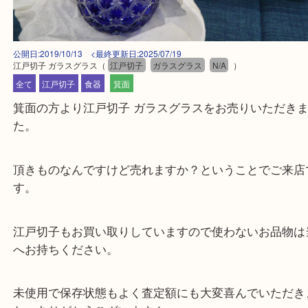
公開日:2019/10/13 <最終更新日:2025/07/19
江戸切子 ガラスグラス
（
江戸切子
ガラスグラス
N/A
）
全て
江戸切子
食器
箕面
箕面の方より江戸切子 ガラスグラスをお売りいただ
た。
頂きものなんですけど売れますか？ということでご
す。