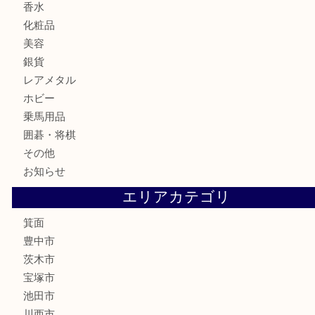
古銭
お酒
切手
金券・商品券
鉄道模型
テレホンカード
株主優待券
ハガキ
骨董品
古美術品
家電
喫煙具
電動工具
お線香
文房具
釣り道具