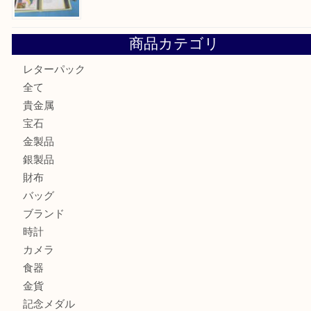
箕面で銀・錫製酒器や古道具 を売るなら大吉箕面店へ
箕面で天皇陛下御在位60年記念金貨を売るなら大吉箕面店
箕面でOLYMPUS カメラ PEN mini E-PM2を売るなら大
箕面で未使用の切手やテレホンカードを売るなら大吉箕面