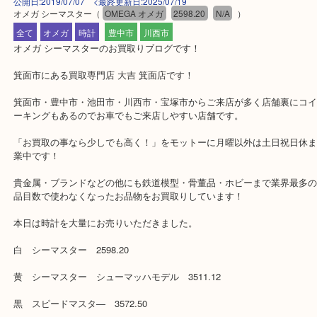
公開日:2019/07/07 <最終更新日:2025/07/19
オメガ シーマスター
（
OMEGA オメガ
2598.20
N/A
）
全て
オメガ
時計
豊中市
川西市
オメガ シーマスターのお買取りブログです！
箕面市にある買取専門店 大吉 箕面店です！
箕面市・豊中市・池田市・川西市・宝塚市からご来店が多く店舗裏
ーキングもあるのでお車でもご来店しやすい店舗です。
「お買取の事なら少しでも高く！」をモットーに月曜以外は土日祝
業中です！
貴金属・ブランドなどの他にも鉄道模型・骨董品・ホビーまで業界
品目数で使わなくなったお品物をお買取りしています！