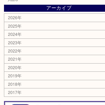
楽器
香水
化粧品
美容
銀貨
レアメタル
ホビー
乗馬用品
囲碁・将棋
その他
お知らせ
エリアカテゴリ
箕面
豊中市
茨木市
宝塚市