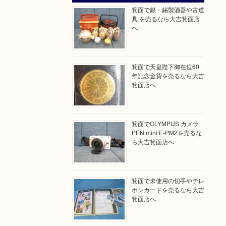
箕面で銀・錫製酒器や古道
具 を売るなら大吉箕面店
へ
箕面で天皇陛下御在位60
年記念金貨を売るなら大吉
箕面店へ
箕面でOLYMPUS カメラ
PEN mini E-PM2を売るな
ら大吉箕面店へ
箕面で未使用の切手やテレ
ホンカードを売るなら大吉
箕面店へ