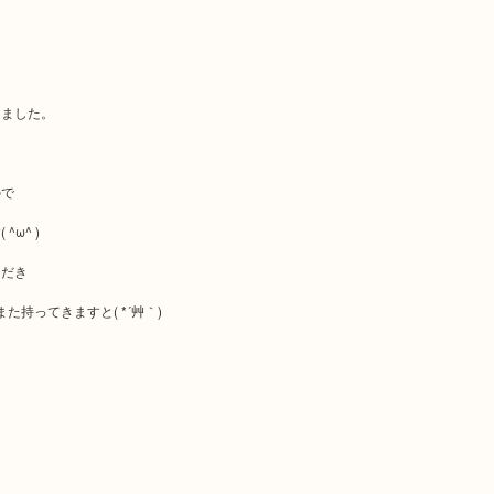
きました。
ので
ω^ )
ただき
持ってきますと( *´艸｀)