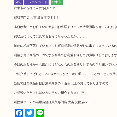
全て
テレホンカード
豊中市
豊中市の皆様こんにちは( ^ω^ )
買取専門店 大吉 箕面店です！！
本日は豊中市お住まいの新規のお客様よりテレカ大量買取させていただ
買取店によっては見てももらえなかったとか。。。
確かに相場下落している上にお買取相場の情報が外に出てしまっている
利益が薄い商品の一つですが当店では利益ド返しでお買取りしております( ^
今回のお客様からもほかにはどんなものお買取りしてるの？と聞いてい
ご紹介差し上げたところHOゲージがどこかに眠っているとのことで次回また
当店では買取品目数は業界最多の30品目以上を誇っておりますので
ご相談いただければいろいろをご紹介できます!(^^)!
断捨離ブームの活用店舗は買取専門店 大吉 箕面店へ！
Facebook
Twitter
Line