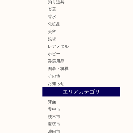
釣り道具
楽器
香水
化粧品
美容
銀貨
レアメタル
ホビー
乗馬用品
囲碁・将棋
その他
お知らせ
エリアカテゴリ
箕面
豊中市
茨木市
宝塚市
池田市