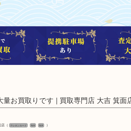
お買取りです | 買取専門店 大吉 箕面
面店
（
）
テレホンカード
N/A
N/A