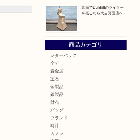
箕面でDunhillのライター
を売るなら大吉箕面店へ
商品カテゴリ
レターパック
全て
貴金属
宝石
金製品
銀製品
財布
バッグ
ブランド
時計
カメラ