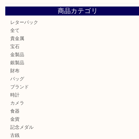
箕面で天皇陛下御在位60年記念金貨を売るなら大吉箕面店
箕面でOLYMPUS カメラ PEN mini E-PM2を売るなら大
箕面で未使用の切手やテレホンカードを売るなら大吉箕面
商品カテゴリ
レターパック
全て