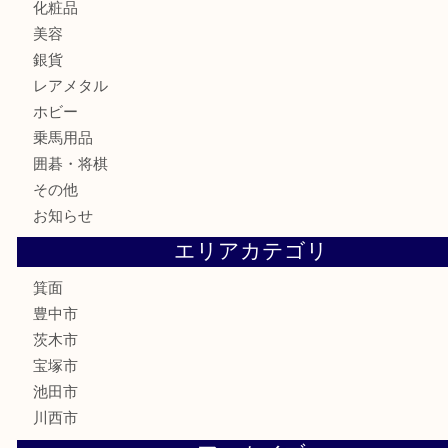
鉄道模型
テレホンカード
株主優待券
ハガキ
骨董品
古美術品
家電
喫煙具
電動工具
お線香
文房具
釣り道具
楽器
香水
化粧品
美容