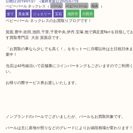
公開日:2019/01/27 <最終更新日:2025/07/19
ベビーパール ネックレス
（
パール
ベビーパール
N/A
）
全て
貴金属
ジュエリー
宝石
池田市
川西市
ベビーパール ネックレスのお買取りブログです！
箕面,豊中,吹田,池田,千里,千里中央,伊丹,宝塚,他で満足度No1を目
す買取専門店 大吉 箕面店です。
「お買取の事なら少しでも高く！」をモットーに月曜以外は土日祝
業中！
当店は43号線沿いで店舗裏にコインパーキングもございますのでご
い。
お帰りの際サービス券お渡しいたします。