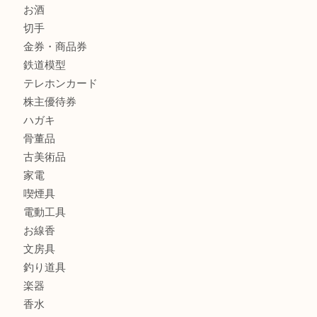
貴金属
宝石
金製品
銀製品
財布
バッグ
ブランド
時計
カメラ
食器
金貨
記念メダル
古銭
お酒
切手
金券・商品券