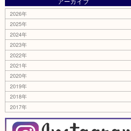
銀貨
レアメタル
ホビー
乗馬用品
囲碁・将棋
その他
お知らせ
エリアカテゴリ
箕面
豊中市
茨木市
宝塚市
池田市
川西市
アーカイブ