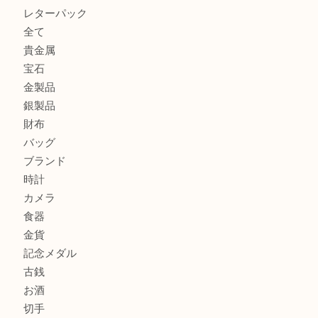
箕面で銀・錫製酒器や古道具 を売るなら大吉箕面店へ
箕面で天皇陛下御在位60年記念金貨を売るなら大吉箕面店
箕面でOLYMPUS カメラ PEN mini E-PM2を売るなら大
箕面で未使用の切手やテレホンカードを売るなら大吉箕面