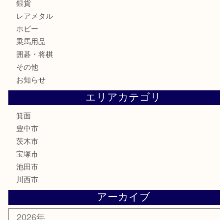
古銭
お酒
切手
金券・商品券
鉄道模型
テレホンカード
株主優待券
ハガキ
骨董品
古美術品
家電
喫煙具
電動工具
お線香
文房具
釣り道具