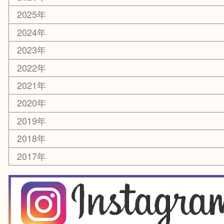
楽器
香水
化粧品
美容
銀貨
レアメタル
ホビー
乗馬用品
囲碁・将棋
その他
お知らせ
エリアカテゴリ
箕面
豊中市
茨木市