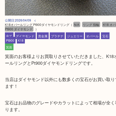
公開日:2026/04/09 <
K18オパールリング Pt900ダイヤモンドリング
（
N/A
リング 指輪
K1
Pt900 ダイヤモンド
）
全て
ダイヤモンド
貴金属
プラチナ
ジュエリー
オパール
宝
Pt900
K18
箕面
箕面のお客様よりお買取りさせていただきました、K
ールリングとPt900ダイヤモンドリングです。
当店はダイヤモンド以外にも数多くの宝石がお買い