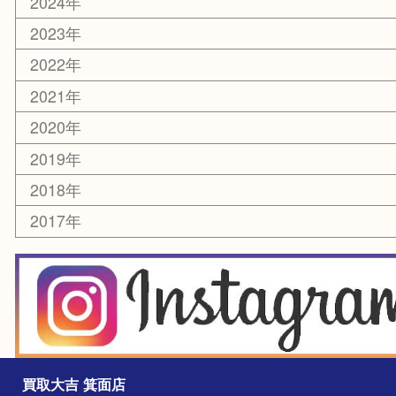
化粧品
美容
銀貨
レアメタル
ホビー
乗馬用品
囲碁・将棋
その他
お知らせ
エリアカテゴリ
箕面
豊中市
茨木市
宝塚市
池田市