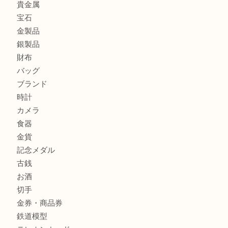
箕面で天皇陛下御在位60年記念金貨を売るなら大吉箕面店
箕面でOLYMPUS カメラ PEN mini E-PM2を売るなら大
箕面で未使用の切手やテレホンカードを売るなら大吉箕面
商品カテゴリ