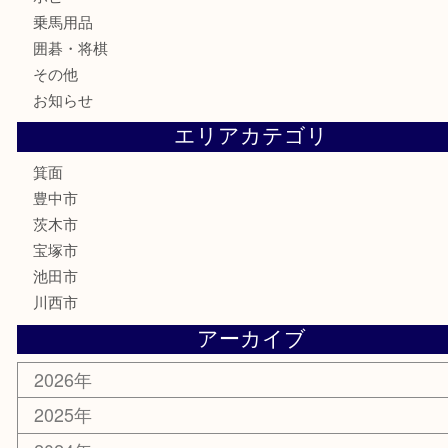
切手
金券・商品券
鉄道模型
テレホンカード
株主優待券
ハガキ
骨董品
古美術品
家電
喫煙具
電動工具
お線香
文房具
釣り道具
楽器
香水