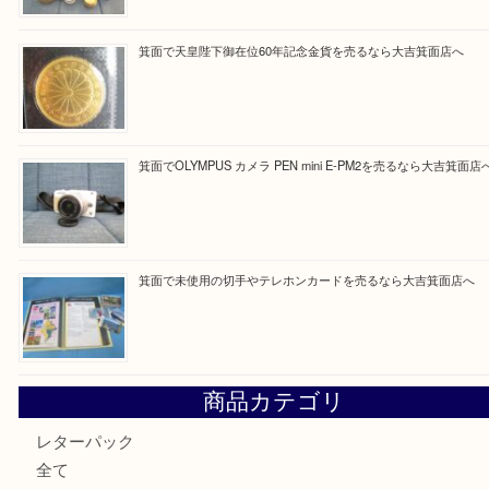
Facebook
Twitter
Line
買取ブログ検索
最近の投稿
箕面で真珠のアクセサリーを売るなら大吉箕面店へ
箕面で銀・錫製酒器や古道具 を売るなら大吉箕面店へ