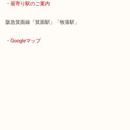
・ご注意ください
商品によってはお買い取りしていない店舗もござい
あらかじめご了承くださいませ。
・最寄り駅のご案内
阪急箕面線「箕面駅」「牧落駅」
・Googleマップ