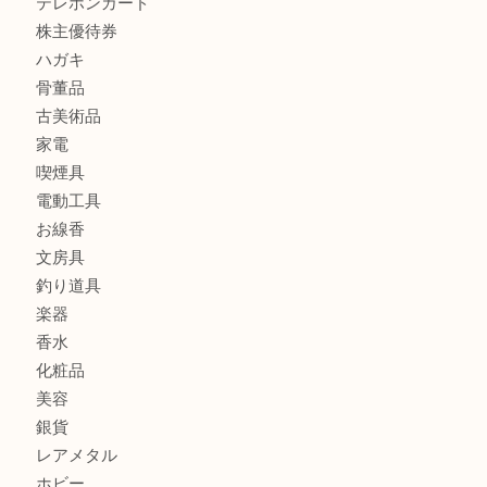
レターパック
全て
貴金属
宝石
金製品
銀製品
財布
バッグ
ブランド
時計
カメラ
食器
金貨
記念メダル
古銭
お酒