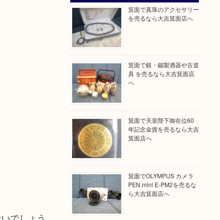
箕面で真珠のアクセサリー
を売るなら大吉箕面店へ
箕面で銀・錫製酒器や古道
具 を売るなら大吉箕面店
へ
箕面で天皇陛下御在位60
年記念金貨を売るなら大吉
箕面店へ
箕面でOLYMPUS カメラ
PEN mini E-PM2を売るな
ら大吉箕面店へ
ないでしょう