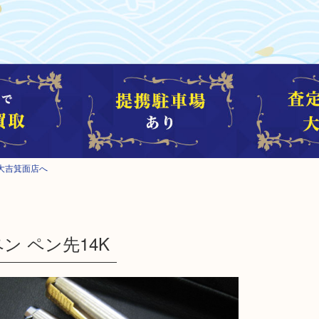
大吉箕面店へ
ペン ペン先14K