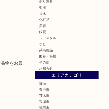
釣り道具
楽器
香水
化粧品
美容
銀貨
レアメタル
ホビー
乗馬用品
囲碁・将棋
お品物をお買
その他
お知らせ
エリアカテゴリ
箕面
豊中市
茨木市
宝塚市
池田市