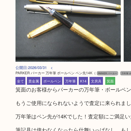
公開日:2026/03/31 <
PARKER パーカー 万年筆 ボールペン ペン先14K
（
PARKER パーカー
万年筆 
全て
貴金属
ボールペン
万年筆
K14
文房具
箕面
箕面のお客様からパーカーの万年筆・ボールペ
もうご使用になられないようで査定に来られま
万年筆はペン先が14Kでした！査定額にご満足
筆記具は使わなくなったら仕舞いっぱなし、も