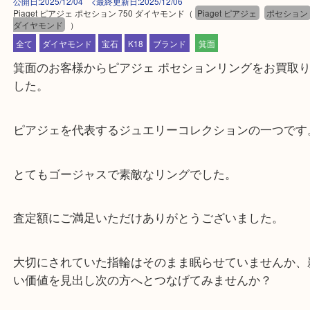
公開日:2025/12/04 <最終更新日:2025/12/06
Piaget ピアジェ ポセション 750 ダイヤモンド
（
Piaget ピアジェ
ポセ
ダイヤモンド
）
全て
ダイヤモンド
宝石
K18
ブランド
箕面
箕面のお客様からピアジェ ポセションリングをお買
した。
ピアジェを代表するジュエリーコレクションの一つ
とてもゴージャスで素敵なリングでした。