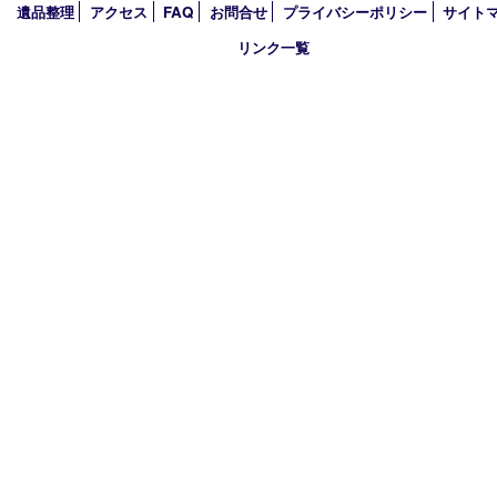
2021年
2020年
2019年
2018年
2017年
買取大吉 箕面店
〒562-0003 大阪府箕面市西小路3丁目16番3 ST箕面ビルB号室
TEL 0120-177-397 / 072-737-7397 FAX 072-723-5039