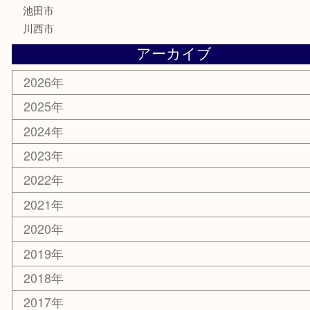
喫煙具
電動工具
お線香
文房具
釣り道具
楽器
香水
化粧品
美容
銀貨
レアメタル
ホビー
乗馬用品
囲碁・将棋
その他
お知らせ