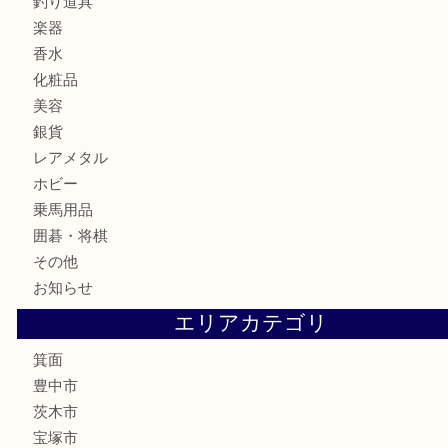
時計
カメラ
食器
金貨
記念メダル
古銭
お酒
切手
金券・商品券
鉄道模型
テレホンカード
株主優待券
ハガキ
骨董品
古美術品
家電