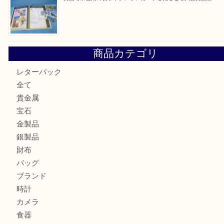
最近の投稿
箕面で真珠のアクセサリーを売るなら大吉箕面店へ
箕面で銀・錫製酒器や古道具 を売るなら大吉箕面店へ
箕面で天皇陛下御在位60年記念金貨を売るなら大吉箕面店
箕面でOLYMPUS カメラ PEN mini E-PM2を売るなら大