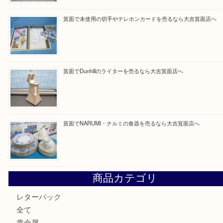
一点を丁寧に査定いたします！
Facebook
Twitter
Line
買取ブログ検索
最近の投稿
箕面で天皇陛下御在位60年記念金貨を売るなら大吉箕面店
箕面でOLYMPUS カメラ PEN mini E-PM2を売るなら大