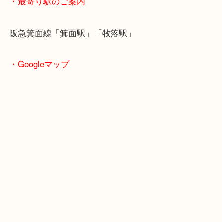
＿＿＿＿＿＿
・ご注意ください
商品によってはお買い取りしていない店舗もござい
あらかじめご了承くださいませ。
・最寄り駅のご案内
阪急箕面線「箕面駅」「牧落駅」
・Googleマップ