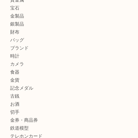
箕面で未使用の切手やテレホンカードを売るなら大吉箕面
箕面でDunhillのライターを売るなら大吉箕面店へ
箕面でNARUMI・ナルミの食器を売るなら大吉箕面店へ
商品カテゴリ