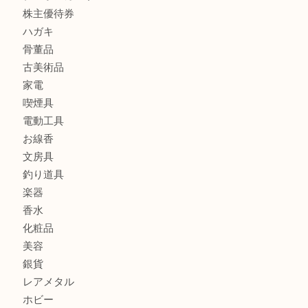
レターパック
全て
貴金属
宝石
金製品
銀製品
財布
バッグ
ブランド
時計
カメラ
食器
金貨
記念メダル
古銭