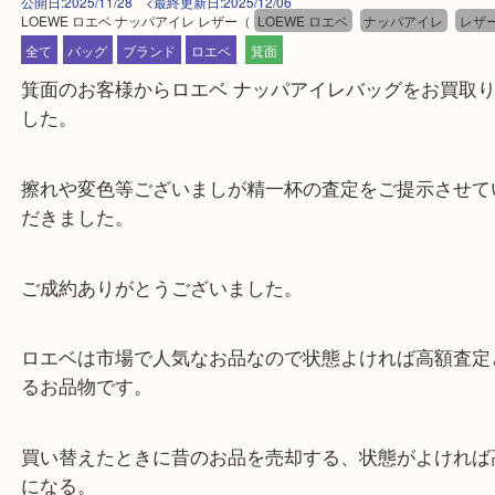
公開日:2025/11/28 <最終更新日:2025/12/06
LOEWE ロエベ ナッパアイレ レザー
（
LOEWE ロエベ
ナッパアイレ
全て
バッグ
ブランド
ロエベ
箕面
箕面のお客様からロエベ ナッパアイレバッグをお買
した。
擦れや変色等ございましが精一杯の査定をご提示さ
だきました。
ご成約ありがとうございました。