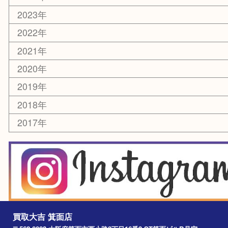
香水
化粧品
美容
銀貨
レアメタル
ホビー
乗馬用品
囲碁・将棋
その他
お知らせ
エリアカテゴリ
箕面
豊中市
茨木市
宝塚市
池田市