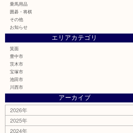
お酒
切手
金券・商品券
鉄道模型
テレホンカード
株主優待券
ハガキ
骨董品
古美術品
家電
喫煙具
電動工具
お線香
文房具
釣り道具
楽器