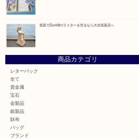
最近の投稿
箕面で銀・錫製酒器や古道具 を売るなら大吉箕面店へ
箕面で天皇陛下御在位60年記念金貨を売るなら大吉箕面店
箕面でOLYMPUS カメラ PEN mini E-PM2を売るなら大
箕面で未使用の切手やテレホンカードを売るなら大吉箕面