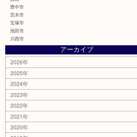
古美術品
家電
喫煙具
電動工具
お線香
文房具
釣り道具
楽器
香水
化粧品
美容
銀貨
レアメタル
ホビー
乗馬用品
囲碁・将棋