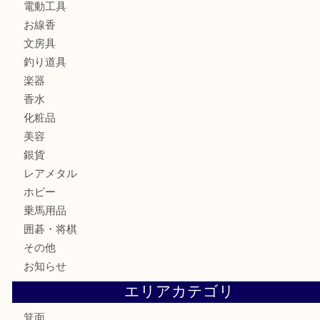
バッグ
ブランド
時計
カメラ
食器
金貨
記念メダル
古銭
お酒
切手
金券・商品券
鉄道模型
テレホンカード
株主優待券
ハガキ
骨董品